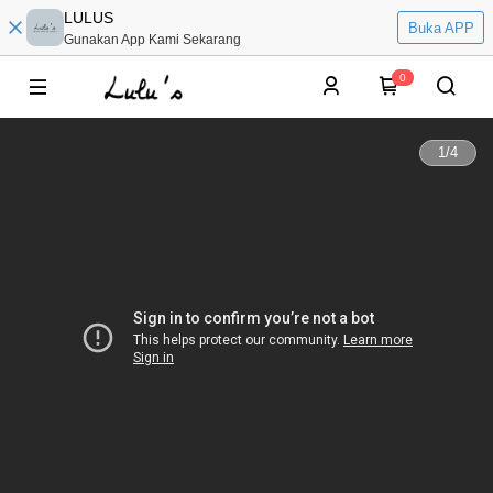
LULUS
Buka APP
Gunakan App Kami Sekarang
0
1
/
4