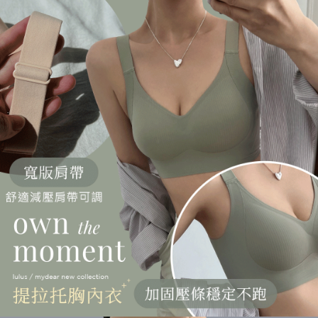
【Penerangan Kaedah Pembayaran】
1. Pembayaran ansuran tidak digabungkan dalam bil telekomunikasi,
"Pembayaran Ansuran Gogo" akan menghantar SMS peringatan
pembayaran selepas tarikh penyelesaian bulanan.
2. Melalui pautan SMS untuk membuka bil, anda boleh memilih untuk
membayar melalui "Kod bar kedai serbaneka / Kedai rasmi Taiwan
Mobile / Pemindahan bank / Pembayaran J街口 / iPASS MONEY" dan
saluran lain.
【Nota Penting】
1. Perkhidmatan ini disediakan oleh "Taiwan Mobile Co., Ltd." untuk
membolehkan pengguna membeli produk atau perkhidmatan melalui
perkhidmatan ini semasa transaksi, dan kedai akan menyerahkan hak
tuntutan harga jual/beli ansuran kepada syarikat ini untuk membayar bil
menggunakan bil syarikat ini.
2. Berdasarkan tujuan kontrak persetujuan pembayaran menggunakan
"Pembayaran Ansuran Gogo", kedai akan memberikan maklumat peribadi
anda (termasuk nama, telefon atau alamat) kepada Taiwan Mobile untuk
pengumpulan, pemprosesan dan penggunaan, untuk pengesahan,
semakan dan pembetulan data yang diperlukan untuk bil ansuran oleh
Taiwan Mobile.
3. Sila baca syarat perkhidmatan pengguna secara lengkap melalui
pautan berikut: https://oppay.tw/userRule