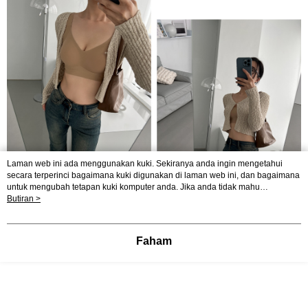
Laman web ini ada menggunakan kuki. Sekiranya anda ingin mengetahui
secara terperinci bagaimana kuki digunakan di laman web ini, dan bagaimana
untuk mengubah tetapan kuki komputer anda. Jika anda tidak mahu
menggunakan kuki di komputer anda, sila rujuk penerangan mengenai kuki.
Butiran >
Dasar Privasi
Laman web ini ada menggunakan kuki. Sekiranya anda ingin
mengetahui secara terperinci bagaimana kuki digunakan di laman web ini,
dan bagaimana untuk mengubah tetapan kuki komputer anda. Jika anda tidak
Faham
mahu menggunakan kuki di komputer anda, sila rujuk penerangan mengenai
kuki.