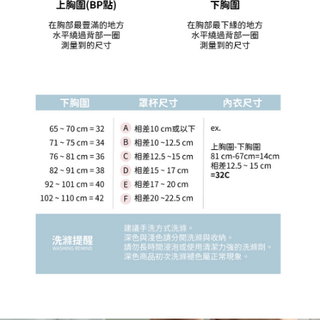
diperlukan untuk pengebilan ansuran, termasuk pengesahan,
pengesahan semula dan pembetulan.
Untuk terma perkhidmatan penuh, sila rujuk pautan berikut:
https://oppay.tw/userRule
" target="_blank" class="link revert-
style">https://oppay.tw/userRule
【Panduan Penggunaan Pembayaran Ansuran Gogo】
1. Perkhidmatan ini disediakan oleh Taiwan Mobile, pengguna telefon
mudah alih boleh segera menggunakan tanpa perlu memohon lagi.
(Hanya untuk nombor langganan peribadi, tidak terbuka untuk syarikat
dan kad prabayar)
2. Pilihan kaedah pembayaran "Pembayaran Ansuran Gogo", selepas
pesanan ditubuhkan, akan secara automatik dialihkan ke proses
transaksi Gogo, selepas pengesahan nombor telefon, pilih bilangan
ansuran yang diingini, tarikh akhir pembayaran, dan setelah
mengesahkan pembayaran, transaksi akan selesai.
3. Jumlah kelulusan sebenar, bilangan ansuran dan jumlah bayaran
adalah berdasarkan halaman pengesahan transaksi seterusnya.
4. Dalam masa 30 minit selepas pesanan ditubuhkan, jika tidak pergi
untuk mengesahkan transaksi atau jika tidak lulus semakan, pesanan
akan dibatalkan secara automatik. Jika terdapat situasi "pindah untuk
semakan khusus" yang tidak lulus, ini menunjukkan bahawa sistem
penilaian tidak mencukupi, tiada penjelasan mengenai kandungan
penilaian boleh diberikan.