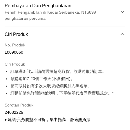
Pembayaran Dan Penghantaran
Penuh Pengambilan di Kedai Serbaneka, NT$899
penghataran percuma
Kaedah Pembayaran
Ciri Produk
Kad Kredit (Bayaran Penuh)
No. Produk
Ansuran Kad Kredit
10090060
3 ansuran pada kadar faedah 0,
NT$133
setiap ansuran
Ciri Produk
21 Bank
6 ansuran pada kadar faedah 0,
NT$66
setiap
Taiwan Cooperative Bank
Bank Komersial Pertama
訂單滿3千以上請勿選擇超商取貨、誤選將取消訂單。
Hua Nan Commercial
Chang Hwa Commercial
ansuran
21 Bank
Bank
Bank
預購追加7-20個工作天(不含假日)。
Taiwan Cooperative Bank
Bank Komersial Pertama
Pengambilan di Kedai Serbaneka
The Shanghai
Bank Komersial Taipei
超商取貨如有多次未取貨紀錄將加入黑名單。
Hua Nan Commercial Bank
Chang Hwa Commercial Bank
Commercial & Savings
Fubon
訂購前請先詳讀購物說明，下單後即代表同意賣場規定。"
LINE Pay
The Shanghai Commercial &
Bank Komersial Taipei Fubon
Bank
Savings Bank
Bank Cathay United
Mega International
Apple Pay
Sorotan Produk
Bank Cathay United
Mega International Commercial
Commercial Bank
24082225
Bank
Taiwan Business Bank
Taichung Commercial
Easy Wallet
Taiwan Business Bank
Taichung Commercial Bank
♦ 建議手洗/胸墊不可拆，集中托高、舒適無負擔
Bank
HSBC Bank (Taiwan) Limited
Hwatai Bank
Google Pay
HSBC Bank (Taiwan)
Hwatai Bank