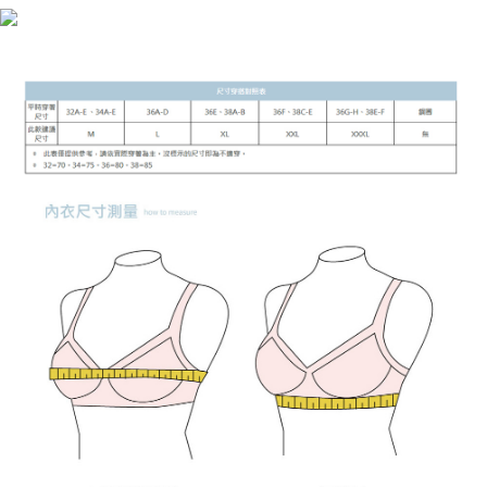
付款後萊爾富取貨
[Arahan Pembayaran]
NT$90/pesanan | Penghantaran percuma untuk pesanan
Pembayaran ansuran melalui OP Pay Later akan dibilkan secara
NT$899 atau lebih
berasingan dan tidak termasuk dalam bil telekom anda. SMS peringatan
pembayaran akan dihantar selepas kitaran bil bulanan.
7-11付款取貨
Selepas mengakses bil melalui pautan dalam SMS, anda boleh
NT$90/pesanan | Penghantaran percuma untuk pesanan
menyelesaikan pembayaran anda melalui salah satu saluran berikut: kod
NT$899 atau lebih
bar kedai serbaneka, kedai runcit Taiwan Mobile, pemindahan bank,
JKOPay, atau iPASS MONEY.
付款後7-11取貨
[Nota Penting]
NT$90/pesanan | Penghantaran percuma untuk pesanan
NT$899 atau lebih
Perkhidmatan ini disediakan oleh Taiwan Mobile Co., Ltd. (“Syarikat”),
yang membolehkan pelanggan membeli barangan atau perkhidmatan
宅配
melalui perkhidmatan ini pada masa transaksi. Hasil daripada pembelian
atau pembayaran ansuran akan dipindahkan oleh peniaga kepada
NT$90/pesanan | Penghantaran percuma untuk pesanan
Syarikat, dan pelanggan hendaklah membuat pembayaran mengikut
NT$899 atau lebih
perjanjian menggunakan sistem bil Syarikat.
貨到付款
Untuk memenuhi hubungan kontrak yang terjalin melalui persetujuan
penggunaan OP Pay Later, peniaga akan memberikan maklumat peribadi
NT$110/pesanan
anda (termasuk nama, nombor telefon, atau alamat) kepada Syarikat bagi
tujuan pengumpulan, pemprosesan dan penggunaan data yang
海外宅配
Kadar Penghantaran