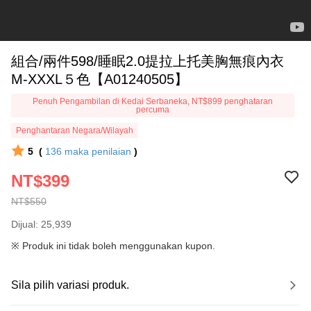
組合/兩件598/睡眠2.0提拉上托美胸無痕內衣
M-XXXL５色【A01240505】
Penuh Pengambilan di Kedai Serbaneka, NT$899 penghataran
percuma
Penghantaran Negara/Wilayah
5
(
136
maka penilaian
)
NT$399
NT$550
Dijual: 25,939
※ Produk ini tidak boleh menggunakan kupon.
Sila pilih variasi produk.