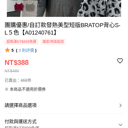
團購優惠/自訂款發熱美型短版BRATOP背心S-
L５色【A01240761】
超取滿NT$899免運
國家/地區配送
5
(
3
則評價
)
NT$388
NT$480
已賣出：466件
※ 本商品不適用折價券
請選擇商品選項
付款與運送方式