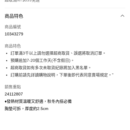
超取滿NT$899免運
付款方式
商品特色
信用卡一次付款
商品編號
信用卡分期付款
10343279
3 期 0 利率 每期
NT$129
21家銀行
商品特色
6 期 0 利率 每期
NT$64
21家銀行
合作金庫商業銀行
第一商業銀行
訂單滿3千以上請勿選擇超商取貨、誤選將取消訂單。
華南商業銀行
彰化商業銀行
合作金庫商業銀行
第一商業銀行
超商取貨付款
預購追加7-20個工作天(不含假日)。
上海商業儲蓄銀行
台北富邦商業銀行
華南商業銀行
彰化商業銀行
國泰世華商業銀行
兆豐國際商業銀行
超商取貨如有多次未取貨紀錄將加入黑名單。
LINE Pay
上海商業儲蓄銀行
台北富邦商業銀行
臺灣中小企業銀行
台中商業銀行
訂購前請先詳讀購物說明，下單後即代表同意賣場規定。"
國泰世華商業銀行
兆豐國際商業銀行
匯豐（台灣）商業銀行
華泰商業銀行
Apple Pay
臺灣中小企業銀行
台中商業銀行
聯邦商業銀行
遠東國際商業銀行
銷售重點
匯豐（台灣）商業銀行
華泰商業銀行
悠遊付
元大商業銀行
永豐商業銀行
24112807
聯邦商業銀行
遠東國際商業銀行
玉山商業銀行
星展（台灣）商業銀行
元大商業銀行
永豐商業銀行
♦發熱材質溫暖又舒適，秋冬內搭必備
Google Pay
台新國際商業銀行
中國信託商業銀行
玉山商業銀行
星展（台灣）商業銀行
胸墊可拆，厚度約2.5cm
台灣樂天信用卡公司
台新國際商業銀行
中國信託商業銀行
大哥付你分期
台灣樂天信用卡公司
相關說明
【大哥付你分期使用說明】