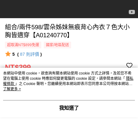
組合/兩件598/雲朵姊妹無痕背心內衣７色大小
胸皆適穿【A01240770】
超取滿NT$899免運
國家/地區配送
5
(
87
則評價
)
NT$399
本網站中使用 cookie，欲查詢有關本網站使用 cookie 方式之詳情，及若您不希
NT$550
望在電腦上使用 cookie 時應如何變更電腦的 cookie 設定，請參閱本網站「
隱私
權條款
」之 Cookie 聲明。您繼續使用本網站即表示您同意本公司得按本網站使
已賣出：14,571件
用條款之 Cookie 聲明使用 cookie。
了解更多 >
※ 本商品不適用折價券
我知道了
請選擇商品選項
付款與運送方式