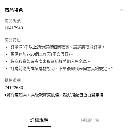
付款方式
商品特色
信用卡一次付款
商品編號
信用卡分期付款
10417940
3 期 0 利率 每期
NT$160
21家銀行
商品特色
6 期 0 利率 每期
NT$80
21家銀行
合作金庫商業銀行
第一商業銀行
訂單滿3千以上請勿選擇超商取貨、誤選將取消訂單。
華南商業銀行
彰化商業銀行
合作金庫商業銀行
第一商業銀行
超商取貨付款
預購追加7-20個工作天(不含假日)。
上海商業儲蓄銀行
台北富邦商業銀行
華南商業銀行
彰化商業銀行
國泰世華商業銀行
兆豐國際商業銀行
超商取貨如有多次未取貨紀錄將加入黑名單。
LINE Pay
上海商業儲蓄銀行
台北富邦商業銀行
臺灣中小企業銀行
台中商業銀行
訂購前請先詳讀購物說明，下單後即代表同意賣場規定。"
國泰世華商業銀行
兆豐國際商業銀行
匯豐（台灣）商業銀行
華泰商業銀行
Apple Pay
臺灣中小企業銀行
台中商業銀行
聯邦商業銀行
遠東國際商業銀行
銷售重點
匯豐（台灣）商業銀行
華泰商業銀行
悠遊付
元大商業銀行
永豐商業銀行
24122633
聯邦商業銀行
遠東國際商業銀行
玉山商業銀行
星展（台灣）商業銀行
元大商業銀行
永豐商業銀行
♦詢問度超高，高級親膚質感佳，超好搭配包色百變穿搭
Google Pay
台新國際商業銀行
中國信託商業銀行
玉山商業銀行
星展（台灣）商業銀行
台灣樂天信用卡公司
台新國際商業銀行
中國信託商業銀行
大哥付你分期
台灣樂天信用卡公司
相關說明
【大哥付你分期使用說明】
詳細說明
相關推薦
ATM付款
1.本服務由台灣大哥大提供，台灣大哥大用戶可立即使用無須另外申請。