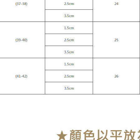
style">http
【Panduan
1. Perkhid
mudah ali
(Hanya unt
dan kad pr
2. Piliha
pesanan di
transaksi 
ansuran ya
mengesahk
3. Jumlah 
adalah ber
4. Dalam m
untuk meng
akan dibat
semakan kh
penilaian 
penilaian 
【Peneran
1. Pembaya
"Pembayar
pembayaran