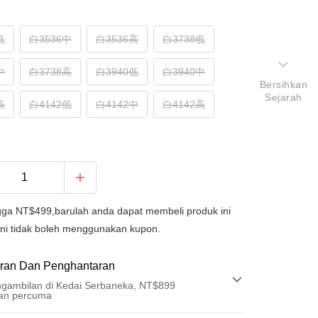
低
白3536中
白3536高
白3738低
中
白3738高
白3940低
白3940中
Bersihkan
Sejarah
高
白4142低
白4142中
白4142高
ngga NT$499,barulah anda dapat membeli produk ini
ini tidak boleh menggunakan kupon.
ran Dan Penghantaran
gambilan di Kedai Serbaneka, NT$899
an percuma