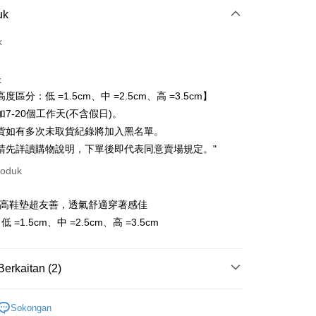
Pembayaran
uk
t (Bayaran Penuh)
k
ad Kredit
k
ran pada kadar faedah 0,
NT$23
setiap ansuran
度區分：低 =1.5cm、中 =2.5cm、高 =3.5cm】
21 Bank
ran pada kadar faedah 0,
NT$11
setiap
an Cooperative Bank
Bank Komersial Pertama
7-20個工作天(不含假日)。
Nan Commercial
Chang Hwa Commercial
n
21 Bank
貨如有多次未取貨紀錄將加入黑名單。
k
Bank
Cooperative Bank
Bank Komersial Pertama
請先詳讀購物說明，下單後即代表同意賣場規定。"
an di Kedai Serbaneka
Shanghai
Bank Komersial Taipei
n Commercial Bank
Chang Hwa Commercial Bank
ercial & Savings
Fubon
roduk
anghai Commercial &
Bank Komersial Taipei Fubon
k
s Bank
 Cathay United
Mega International
增高鞋墊超友善，透氣舒適穿著感佳
thay United
Mega International Commercial
Commercial Bank
Bank
=1.5cm、中 =2.5cm、高 =3.5cm
an Business Bank
Taichung Commercial
t
Business Bank
Taichung Commercial Bank
Bank
nk (Taiwan) Limited
Hwatai Bank
y
 Bank (Taiwan)
Hwatai Bank
ank of Taiwan
Far Eastern International Bank
Berkaitan (2)
ted
 Commercial Bank
Bank SinoPac
ter
n Bank of Taiwan
Far Eastern International
omersial E.SUN
DBS Bank
包．鞋襪
Bank
Sokongan
tarabangsa Taishin
Bank CTBC
nggunaan untuk OP Pay Later]
ta Commercial Bank
Bank SinoPac