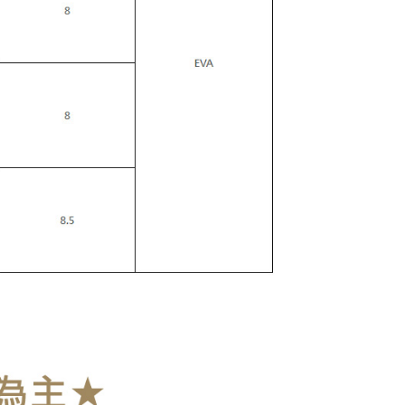
s://oppay.tw/userRule
 Penggunaan Pembayaran Ansuran Gogo】
matan ini disediakan oleh Taiwan Mobile, pengguna telefon
h boleh segera menggunakan tanpa perlu memohon lagi.
uk nombor langganan peribadi, tidak terbuka untuk syarikat
abayar)
n kaedah pembayaran "Pembayaran Ansuran Gogo", selepas
tubuhkan, akan secara automatik dialihkan ke proses
Gogo, selepas pengesahan nombor telefon, pilih bilangan
ng diingini, tarikh akhir pembayaran, dan setelah
an pembayaran, transaksi akan selesai.
kelulusan sebenar, bilangan ansuran dan jumlah bayaran
dasarkan halaman pengesahan transaksi seterusnya.
asa 30 minit selepas pesanan ditubuhkan, jika tidak pergi
esahkan transaksi atau jika tidak lulus semakan, pesanan
alkan secara automatik. Jika terdapat situasi "pindah untuk
usus" yang tidak lulus, ini menunjukkan bahawa sistem
tidak mencukupi, tiada penjelasan mengenai kandungan
boleh diberikan.
gan Kaedah Pembayaran】
ran ansuran tidak digabungkan dalam bil telekomunikasi,
an Ansuran Gogo" akan menghantar SMS peringatan
 selepas tarikh penyelesaian bulanan.