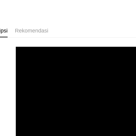
◣ SALE
Pemindah
Syarika
Bank
Perkhidmat
Taiwan
Bank
Tunai sem
pengguna 
Tais
Jika anda 
Syari
ipsi
Rekomendasi
akan menga
Raku
Pilihan 
Later sele
mudah alih
全家付款
akhir pemb
NT$90/pes
pembayara
NT$899 at
Had kredit
yang diken
付款後全
pada hala
NT$90/pes
Jika trans
NT$899 at
dibuat, at
akan dibat
萊爾富付
peringkat 
NT$90/pes
tidak dipe
NT$899 at
[Arahan P
付款後萊
Pembayaran
NT$90/pes
berasingan