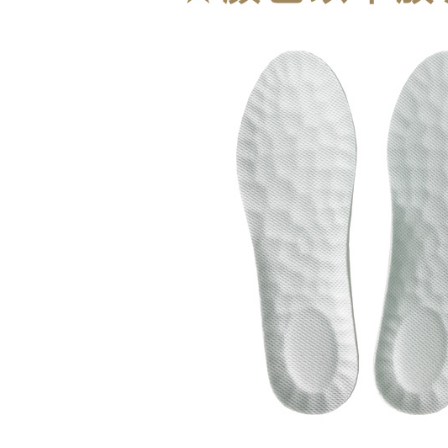
2. Melalui
membayar m
Mobile / 
saluran lai
【Nota Pe
1. Perkhid
membolehk
perkhidmat
tuntutan h
menggunaka
2. Berdas
"Pembayar
peribadi a
Mobile un
pengesahan
ansuran ol
3. Sila ba
pautan beri