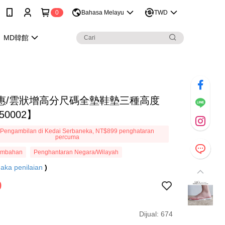
0
Bahasa Melayu
TWD
MD韓館
惠/雲狀增高分尺碼全墊鞋墊三種高度
50002】
Pengambilan di Kedai Serbaneka, NT$899 penghataran
percuma
ambahan
Penghantaran Negara/Wilayah
aka penilaian
)
9
Dijual: 674