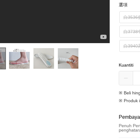
選項
白3536
白3738
白3940
Kuantiti
※ Beli hi
※ Produk 
Pembaya
Penuh Pen
penghatar