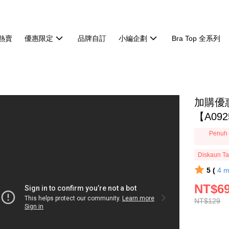
熱賣
優惠限定
品牌自訂
小編企劃
Bra Top 全系列
加購優
【A092
Penuh 
Diskaun T
5 (
4
m
NT$6
NT$129