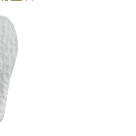
 pautan SMS untuk membuka bil, anda boleh memilih untuk
elalui "Kod bar kedai serbaneka / Kedai rasmi Taiwan
Pemindahan bank / Pembayaran J街口 / iPASS MONEY" dan
n.
nting】
matan ini disediakan oleh "Taiwan Mobile Co., Ltd." untuk
an pengguna membeli produk atau perkhidmatan melalui
an ini semasa transaksi, dan kedai akan menyerahkan hak
arga jual/beli ansuran kepada syarikat ini untuk membayar bil
n bil syarikat ini.
arkan tujuan kontrak persetujuan pembayaran menggunakan
an Ansuran Gogo", kedai akan memberikan maklumat
nda (termasuk nama, telefon atau alamat) kepada Taiwan
tuk pengumpulan, pemprosesan dan penggunaan, untuk
, semakan dan pembetulan data yang diperlukan untuk bil
eh Taiwan Mobile.
ca syarat perkhidmatan pengguna secara lengkap melalui
kut: https://oppay.tw/userRule