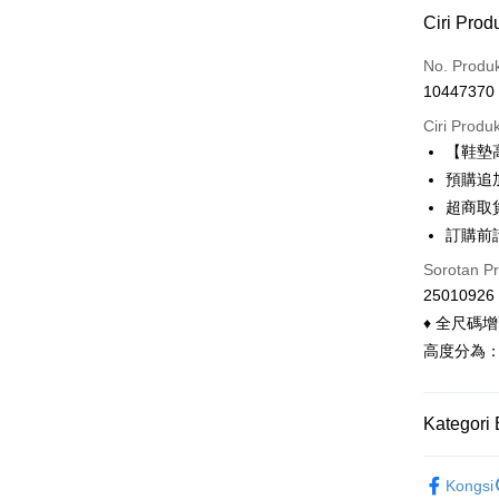
Kaedah 
Ciri Prod
Kad Kredi
No. Produ
10447370
Ansuran K
Ciri Produ
3 ansu
【鞋墊高
6 ansu
Taiw
預購追加
Hua 
ansura
超商取
Ban
Taiwan 
訂購前
Pengambil
The 
Hua Na
Comm
Sorotan P
LINE Pay
The Sh
Ban
25010926
Saving
Bank
Apple Pay
♦ 全尺碼
Bank Ca
高度分為：低 
Taiw
Easy Walle
Taiwan 
HSBC Ba
Google Pa
HSBC
Union B
Kategori 
Limi
Yuanta
OP Pay La
Unio
Bank K
◣ 配件包
Deskripsi
Kongsi
Bank An
[Terma Pe
Yuan