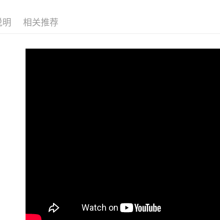
完成交易
3. 实际
运送方式
说明
相关推荐
4. 订单
消。如遇 
全家付款
容。
每笔NT$9
【缴款方
1. 分期
短信。
付款後全
2. 通过
每笔NT$9
账／街口支付
萊爾富付
【注意事
1. 本服
每笔NT$9
过本服务
本公司后
付款後萊
2. 基于
每笔NT$9
资料（包
用，由台
7-11付款
3. 完整
每笔NT$9
付款後7-1
每笔NT$9