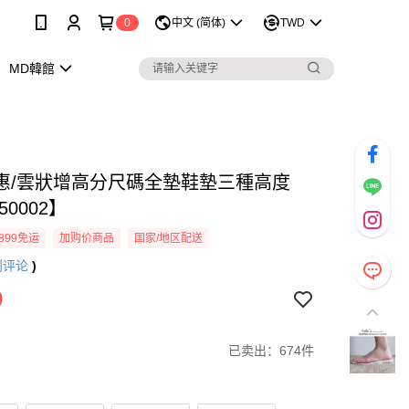
0
中文 (简体)
TWD
MD韓館
惠/雲狀增高分尺碼全墊鞋墊三種高度
50002】
899免运
加购价商品
国家/地区配送
则评论
)
9
已卖出：674件