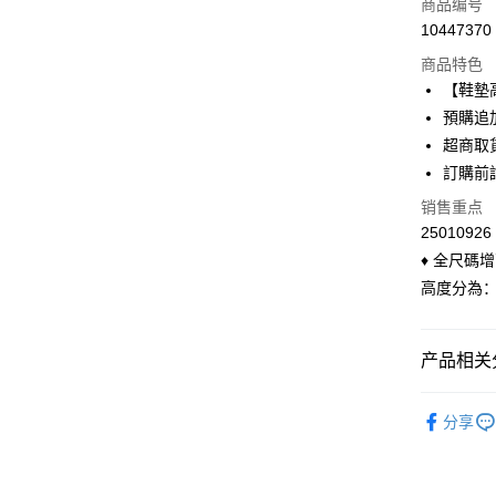
信用卡一
商品编号
10447370
信用卡分
商品特色
3期 0
【鞋墊高
6期 0
合作金
預購追加
华南商
超商取
合作金
超商取货
上海商
华南商
訂購前
国泰世
LINE Pay
上海商
销售重点
台湾中
国泰世
汇丰（
25010926
Apple Pay
台湾中
联邦商
♦ 全尺碼
汇丰（
悠遊付
元大商
联邦商
高度分為：低 
玉山商
元大商
Google Pa
台新国
玉山商
台湾乐
台新国
大哥付你
产品相关分
台湾乐
相关说明
◣ 配件包
【大哥付
ATM付款
分享
1. 本服
◣ SALE
人月租型
货到付款
2. 付款
流程，验