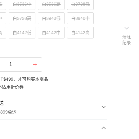
低
白3536中
白3536高
白3738低
中
白3738高
白3940低
白3940中
高
白4142低
白4142中
白4142高
清除
纪录
NT$499，才可购买本商品
不适用折价券
送
899免运