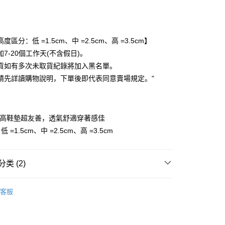
次付款
期付款
利率，每期
NT$23
21家银行
度區分：低 =1.5cm、中 =2.5cm、高 =3.5cm】
利率，每期
NT$11
21家银行
库商业银行
第一商业银行
7-20個工作天(不含假日)。
业银行
彰化商业银行
貨如有多次未取貨紀錄將加入黑名單。
库商业银行
第一商业银行
付款
业储蓄银行
台北富邦商业银行
业银行
彰化商业银行
請先詳讀購物說明，下單後即代表同意賣場規定。"
华商业银行
兆丰国际商业银行
业储蓄银行
台北富邦商业银行
小企业银行
台中商业银行
华商业银行
兆丰国际商业银行
台湾）商业银行
华泰商业银行
小企业银行
台中商业银行
业银行
远东国际商业银行
增高鞋墊超友善，透氣舒適穿著感佳
台湾）商业银行
华泰商业银行
业银行
永丰商业银行
业银行
远东国际商业银行
=1.5cm、中 =2.5cm、高 =3.5cm
业银行
星展（台湾）商业银行
业银行
永丰商业银行
y
际商业银行
中国信托商业银行
业银行
星展（台湾）商业银行
天信用卡公司
际商业银行
中国信托商业银行
分期
类 (2)
天信用卡公司
包．鞋襪
你分期使用说明】
客服
务由台湾大哥大提供，电信用户可立即使用无须另外申请。（限个
．優惠限定
｜ 加購優惠商品
门号，不开放公司户及预付卡使用）
方式选择 “大哥付你分期”，订单成立后会自动跳转到大哥付的交易
证手机门号后，选择欲分期的期数、缴款截止日，确认付款后即