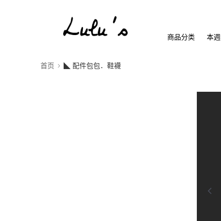
商品分类
本週
首页
◣ 配件包包．鞋襪