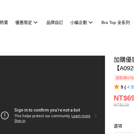
熱賣
優惠限定
品牌自訂
小編企劃
Bra Top 全系列
加購優
【A092
超取满NT$
5 (
4
NT$6
NT$129
選項