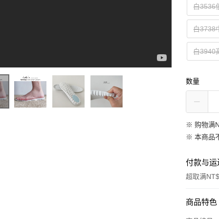
白3536
白3738
白3940
数量
※ 购物满
※ 本商品
付款与运
超取满NT$
付款方式
商品特色