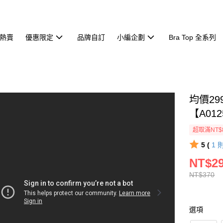
熱賣
優惠限定
品牌自訂
小編企劃
Bra Top 全系列
均價2
【A012
超取滿NT$
5 (
1
NT$2
NT$370
選項