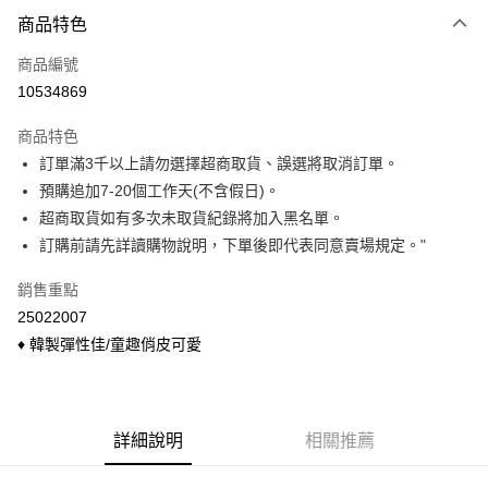
付款方式
商品特色
信用卡一次付款
商品編號
信用卡分期付款
10534869
3 期 0 利率 每期
NT$29
21家銀行
商品特色
6 期 0 利率 每期
NT$14
21家銀行
合作金庫商業銀行
第一商業銀行
訂單滿3千以上請勿選擇超商取貨、誤選將取消訂單。
華南商業銀行
彰化商業銀行
合作金庫商業銀行
第一商業銀行
超商取貨付款
預購追加7-20個工作天(不含假日)。
上海商業儲蓄銀行
台北富邦商業銀行
華南商業銀行
彰化商業銀行
國泰世華商業銀行
兆豐國際商業銀行
超商取貨如有多次未取貨紀錄將加入黑名單。
LINE Pay
上海商業儲蓄銀行
台北富邦商業銀行
臺灣中小企業銀行
台中商業銀行
訂購前請先詳讀購物說明，下單後即代表同意賣場規定。"
國泰世華商業銀行
兆豐國際商業銀行
匯豐（台灣）商業銀行
華泰商業銀行
Apple Pay
臺灣中小企業銀行
台中商業銀行
聯邦商業銀行
遠東國際商業銀行
銷售重點
匯豐（台灣）商業銀行
華泰商業銀行
悠遊付
元大商業銀行
永豐商業銀行
25022007
聯邦商業銀行
遠東國際商業銀行
玉山商業銀行
星展（台灣）商業銀行
元大商業銀行
永豐商業銀行
♦ 韓製彈性佳/童趣俏皮可愛
Google Pay
台新國際商業銀行
中國信託商業銀行
玉山商業銀行
星展（台灣）商業銀行
台灣樂天信用卡公司
台新國際商業銀行
中國信託商業銀行
大哥付你分期
台灣樂天信用卡公司
相關說明
【大哥付你分期使用說明】
詳細說明
相關推薦
ATM付款
1.本服務由台灣大哥大提供，台灣大哥大用戶可立即使用無須另外申請。
2.付款方式選擇「大哥付你分期」，訂單成立後會自動跳轉到大哥付的交易