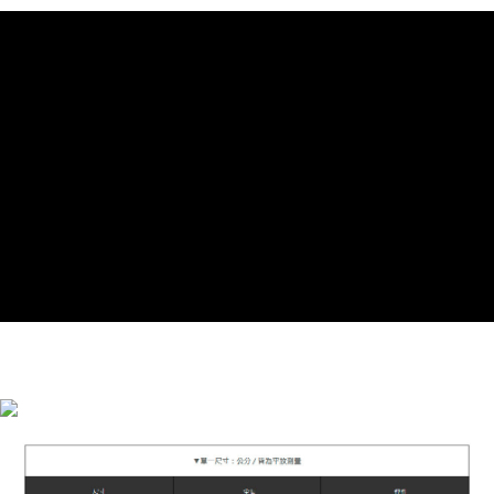
貨到付款
流程，驗證手機門號後，選擇欲分期的期數、繳款截止日，確認付款後即完
成交易。
3.實際核准額度、可分期數及費用金額請依後續交易確認頁面所載為準。
運送方式
4.訂單成立30分鐘內，如未前往確認交易或遇審核未通過，訂單將自動取
消。如遇「轉專審核」未通過狀況，表示未達大哥付你分期系統評分，恕無
全家付款取貨
法說明評估內容。
每筆NT$90，滿NT$899(含以上)免運費
【繳款方式說明】
1.分期款項不併入電信帳單，「大哥付你分期」於每月結算日後寄送繳費提
付款後全家取貨
醒簡訊。
2.透過簡訊連結打開帳單後，可選擇「超商條碼／台灣大直營門市／銀行轉
每筆NT$90，滿NT$899(含以上)免運費
帳／街口支付／iPASS MONEY」等通路繳費。
萊爾富付款取貨
【注意事項】
每筆NT$90，滿NT$899(含以上)免運費
1.本服務係由「台灣大哥大股份有限公司」（以下簡稱本公司）所提供，讓
用戶於交易時，得透過本服務購買商品或服務，並由商店將買賣／分期付款
買賣價金債權讓與本公司後，依約使用本公司帳單繳交帳款。
付款後萊爾富取貨
2.基於同意付款使用「大哥付你分期」之契約關係目的，商店將以您的個人
每筆NT$90，滿NT$899(含以上)免運費
資料（包含姓名、電話或地址）提供予台灣大哥大進項蒐集、處理及利用，
由本公司與您本人進行分期帳單所需資料之確認、核對及更正。
7-11付款取貨
3.完整用戶服務條款，請詳閱以下連結：
https://oppay.tw/userRule
每筆NT$90，滿NT$899(含以上)免運費
付款後7-11取貨
每筆NT$90，滿NT$899(含以上)免運費