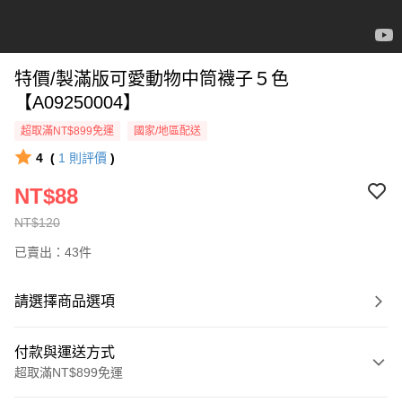
特價/製滿版可愛動物中筒襪子５色
【A09250004】
超取滿NT$899免運
國家/地區配送
4
(
1
則評價
)
NT$88
NT$120
已賣出：43件
請選擇商品選項
付款與運送方式
超取滿NT$899免運