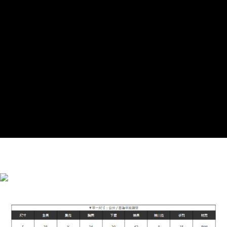
成交易。
3.實際核准額度、可分期數及費用金額請依後續交易確認頁面所載為準。
運送方式
4.訂單成立30分鐘內，如未前往確認交易或遇審核未通過，訂單將自動取
消。如遇「轉專審核」未通過狀況，表示未達大哥付你分期系統評分，恕無
全家付款取貨
法說明評估內容。
每筆NT$90，滿NT$899(含以上)免運費
【繳款方式說明】
1.分期款項不併入電信帳單，「大哥付你分期」於每月結算日後寄送繳費提
付款後全家取貨
醒簡訊。
2.透過簡訊連結打開帳單後，可選擇「超商條碼／台灣大直營門市／銀行轉
每筆NT$90，滿NT$899(含以上)免運費
帳／街口支付／iPASS MONEY」等通路繳費。
萊爾富付款取貨
【注意事項】
每筆NT$90，滿NT$899(含以上)免運費
1.本服務係由「台灣大哥大股份有限公司」（以下簡稱本公司）所提供，讓
用戶於交易時，得透過本服務購買商品或服務，並由商店將買賣／分期付款
買賣價金債權讓與本公司後，依約使用本公司帳單繳交帳款。
付款後萊爾富取貨
2.基於同意付款使用「大哥付你分期」之契約關係目的，商店將以您的個人
每筆NT$90，滿NT$899(含以上)免運費
資料（包含姓名、電話或地址）提供予台灣大哥大進項蒐集、處理及利用，
由本公司與您本人進行分期帳單所需資料之確認、核對及更正。
7-11付款取貨
3.完整用戶服務條款，請詳閱以下連結：
https://oppay.tw/userRule
每筆NT$90，滿NT$899(含以上)免運費
付款後7-11取貨
每筆NT$90，滿NT$899(含以上)免運費