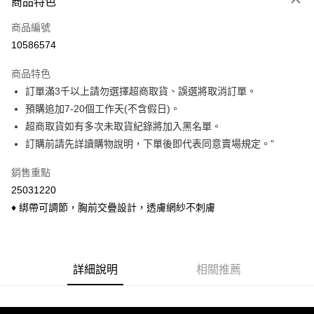
商品特色
信用卡一次付款
商品編號
信用卡分期付款
10586574
3 期 0 利率 每期
NT$99
21家銀行
商品特色
6 期 0 利率 每期
NT$49
21家銀行
合作金庫商業銀行
第一商業銀行
訂單滿3千以上請勿選擇超商取貨、誤選將取消訂單。
華南商業銀行
彰化商業銀行
合作金庫商業銀行
第一商業銀行
超商取貨付款
預購追加7-20個工作天(不含假日)。
上海商業儲蓄銀行
台北富邦商業銀行
華南商業銀行
彰化商業銀行
國泰世華商業銀行
兆豐國際商業銀行
超商取貨如有多次未取貨紀錄將加入黑名單。
LINE Pay
上海商業儲蓄銀行
台北富邦商業銀行
臺灣中小企業銀行
台中商業銀行
訂購前請先詳讀購物說明，下單後即代表同意賣場規定。"
國泰世華商業銀行
兆豐國際商業銀行
匯豐（台灣）商業銀行
華泰商業銀行
Apple Pay
臺灣中小企業銀行
台中商業銀行
聯邦商業銀行
遠東國際商業銀行
銷售重點
匯豐（台灣）商業銀行
華泰商業銀行
悠遊付
元大商業銀行
永豐商業銀行
25031220
聯邦商業銀行
遠東國際商業銀行
玉山商業銀行
星展（台灣）商業銀行
元大商業銀行
永豐商業銀行
♦ 綁帶可調節，胸前交疊設計，透膚網紗不刺膚
Google Pay
台新國際商業銀行
中國信託商業銀行
玉山商業銀行
星展（台灣）商業銀行
台灣樂天信用卡公司
台新國際商業銀行
中國信託商業銀行
大哥付你分期
台灣樂天信用卡公司
相關說明
【大哥付你分期使用說明】
詳細說明
相關推薦
ATM付款
1.本服務由台灣大哥大提供，台灣大哥大用戶可立即使用無須另外申請。
2.付款方式選擇「大哥付你分期」，訂單成立後會自動跳轉到大哥付的交易
貨到付款
流程，驗證手機門號後，選擇欲分期的期數、繳款截止日，確認付款後即完