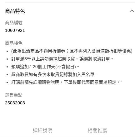
付款方式
商品特色
信用卡一次付款
商品編號
信用卡分期付款
10607921
3 期 0 利率 每期
NT$175
21家銀行
商品特色
6 期 0 利率 每期
NT$87
21家銀行
合作金庫商業銀行
第一商業銀行
(此為出清商品不適用折價劵；且不再列入會員滿額折扣等優惠)
華南商業銀行
彰化商業銀行
合作金庫商業銀行
第一商業銀行
超商取貨付款
訂單滿3千以上請勿選擇超商取貨、誤選將取消訂單。
上海商業儲蓄銀行
台北富邦商業銀行
華南商業銀行
彰化商業銀行
國泰世華商業銀行
兆豐國際商業銀行
預購追加7-20個工作天(不含假日)。
LINE Pay
上海商業儲蓄銀行
台北富邦商業銀行
臺灣中小企業銀行
台中商業銀行
超商取貨如有多次未取貨紀錄將加入黑名單。
國泰世華商業銀行
兆豐國際商業銀行
匯豐（台灣）商業銀行
華泰商業銀行
Apple Pay
臺灣中小企業銀行
台中商業銀行
訂購前請先詳讀購物說明，下單後即代表同意賣場規定。"
聯邦商業銀行
遠東國際商業銀行
匯豐（台灣）商業銀行
華泰商業銀行
悠遊付
元大商業銀行
永豐商業銀行
銷售重點
聯邦商業銀行
遠東國際商業銀行
玉山商業銀行
星展（台灣）商業銀行
元大商業銀行
永豐商業銀行
25032003
Google Pay
台新國際商業銀行
中國信託商業銀行
玉山商業銀行
星展（台灣）商業銀行
台灣樂天信用卡公司
台新國際商業銀行
中國信託商業銀行
大哥付你分期
台灣樂天信用卡公司
相關說明
【大哥付你分期使用說明】
詳細說明
相關推薦
ATM付款
1.本服務由台灣大哥大提供，台灣大哥大用戶可立即使用無須另外申請。