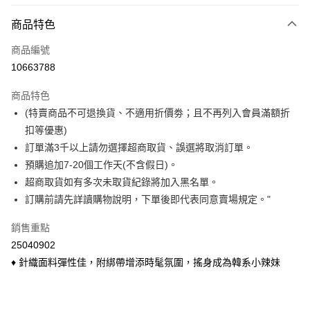
付款方式
商品特色
信用卡一次付款
商品編號
信用卡分期付款
10663788
3 期 0 利率 每期
NT$33
21家銀行
商品特色
6 期 0 利率 每期
NT$16
21家銀行
合作金庫商業銀行
第一商業銀行
(特賣商品不可退換貨、不適用折價劵；且不再列入會員滿額折
華南商業銀行
彰化商業銀行
合作金庫商業銀行
第一商業銀行
超商取貨付款
扣等優惠)
上海商業儲蓄銀行
台北富邦商業銀行
華南商業銀行
彰化商業銀行
國泰世華商業銀行
兆豐國際商業銀行
訂單滿3千以上請勿選擇超商取貨、誤選將取消訂單。
LINE Pay
上海商業儲蓄銀行
台北富邦商業銀行
臺灣中小企業銀行
台中商業銀行
預購追加7-20個工作天(不含假日)。
國泰世華商業銀行
兆豐國際商業銀行
匯豐（台灣）商業銀行
華泰商業銀行
Apple Pay
臺灣中小企業銀行
台中商業銀行
超商取貨如有多次未取貨紀錄將加入黑名單。
聯邦商業銀行
遠東國際商業銀行
匯豐（台灣）商業銀行
華泰商業銀行
訂購前請先詳讀購物說明，下單後即代表同意賣場規定。"
悠遊付
元大商業銀行
永豐商業銀行
聯邦商業銀行
遠東國際商業銀行
玉山商業銀行
星展（台灣）商業銀行
元大商業銀行
永豐商業銀行
銷售重點
Google Pay
台新國際商業銀行
中國信託商業銀行
玉山商業銀行
星展（台灣）商業銀行
25040902
台灣樂天信用卡公司
台新國際商業銀行
中國信託商業銀行
大哥付你分期
♦ 針織面料彈性佳，附綁帶增添時髦氛圍，搖身成為韓系小辣妹
台灣樂天信用卡公司
相關說明
【大哥付你分期使用說明】
ATM付款
1.本服務由台灣大哥大提供，台灣大哥大用戶可立即使用無須另外申請。