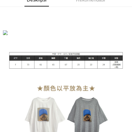
Bank Antarabangsa Taishin
Bank CTBC
[Terma Penggunaan untuk OP Pay Later]
Yuanta Commercial Bank
Bank SinoPac
Pemindahan ATM
Syarikat Kad Kredit Rakuten
Bank Komersial E.SUN
DBS Bank
Taiwan
Perkhidmatan ini disediakan oleh Taiwan Mobile dan tersedia untuk
Bank Antarabangsa
Bank CTBC
Tunai semasa Penghantaran
pengguna Taiwan Mobile tanpa memerlukan permohonan tambahan.
Taishin
Syarikat Kad Kredit
Jika anda memilih OP Pay Later sebagai kaedah pembayaran, sistem
Pilihan Penghantaran
Rakuten Taiwan
akan mengarahkan anda secara automatik ke proses transaksi OP Pay
Later selepas pesanan dibuat. Anda perlu mengesahkan nombor telefon
全家付款取貨
mudah alih anda, memilih bilangan ansuran, dan menetapkan tarikh
NT$90/pesanan | Penghantaran percuma untuk pesanan
akhir pembayaran. Transaksi akan dianggap selesai setelah pembayaran
disahkan.
NT$899 atau lebih
Had kredit yang diluluskan, tempoh ansuran yang tersedia, dan yuran
付款後全家取貨
yang dikenakan adalah tertakluk kepada maklumat yang dinyatakan
NT$90/pesanan | Penghantaran percuma untuk pesanan
pada halaman pengesahan transaksi seterusnya.
NT$899 atau lebih
Jika transaksi tidak disahkan dalam masa 30 minit selepas pesanan
dibuat, atau jika permohonan gagal dalam proses semakan, pesanan
萊爾富付款取貨
akan dibatalkan secara automatik. Jika permohonan gagal pada
NT$90/pesanan | Penghantaran percuma untuk pesanan
peringkat "semakan manual", ini bermakna kriteria pemarkahan sistem
NT$899 atau lebih
tidak dipenuhi; butiran penilaian khusus tidak akan didedahkan.
付款後萊爾富取貨
[Arahan Pembayaran]
NT$90/pesanan | Penghantaran percuma untuk pesanan