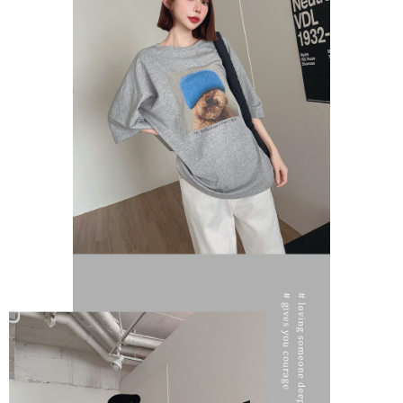
Untuk terma perkhidmatan penuh, sila rujuk pautan berikut:
https://oppay.tw/userRule
" target="_blank" class="link revert-
style">https://oppay.tw/userRule
【Panduan Penggunaan Pembayaran Ansuran Gogo】
1. Perkhidmatan ini disediakan oleh Taiwan Mobile, pengguna telefon
mudah alih boleh segera menggunakan tanpa perlu memohon lagi.
(Hanya untuk nombor langganan peribadi, tidak terbuka untuk syarikat
dan kad prabayar)
2. Pilihan kaedah pembayaran "Pembayaran Ansuran Gogo", selepas
pesanan ditubuhkan, akan secara automatik dialihkan ke proses
transaksi Gogo, selepas pengesahan nombor telefon, pilih bilangan
ansuran yang diingini, tarikh akhir pembayaran, dan setelah
mengesahkan pembayaran, transaksi akan selesai.
3. Jumlah kelulusan sebenar, bilangan ansuran dan jumlah bayaran
adalah berdasarkan halaman pengesahan transaksi seterusnya.
4. Dalam masa 30 minit selepas pesanan ditubuhkan, jika tidak pergi
untuk mengesahkan transaksi atau jika tidak lulus semakan, pesanan
akan dibatalkan secara automatik. Jika terdapat situasi "pindah untuk
semakan khusus" yang tidak lulus, ini menunjukkan bahawa sistem
penilaian tidak mencukupi, tiada penjelasan mengenai kandungan
penilaian boleh diberikan.
【Penerangan Kaedah Pembayaran】
1. Pembayaran ansuran tidak digabungkan dalam bil telekomunikasi,