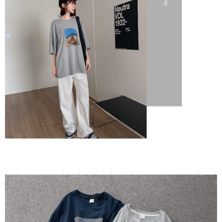
"Pembayaran Ansuran Gogo" akan menghantar SMS peringatan
pembayaran selepas tarikh penyelesaian bulanan.
2. Melalui pautan SMS untuk membuka bil, anda boleh memilih untuk
membayar melalui "Kod bar kedai serbaneka / Kedai rasmi Taiwan
Mobile / Pemindahan bank / Pembayaran J街口 / iPASS MONEY" dan
saluran lain.
【Nota Penting】
1. Perkhidmatan ini disediakan oleh "Taiwan Mobile Co., Ltd." untuk
membolehkan pengguna membeli produk atau perkhidmatan melalui
perkhidmatan ini semasa transaksi, dan kedai akan menyerahkan hak
tuntutan harga jual/beli ansuran kepada syarikat ini untuk membayar bil
menggunakan bil syarikat ini.
2. Berdasarkan tujuan kontrak persetujuan pembayaran menggunakan
"Pembayaran Ansuran Gogo", kedai akan memberikan maklumat peribadi
anda (termasuk nama, telefon atau alamat) kepada Taiwan Mobile untuk
pengumpulan, pemprosesan dan penggunaan, untuk pengesahan,
semakan dan pembetulan data yang diperlukan untuk bil ansuran oleh
Taiwan Mobile.
3. Sila baca syarat perkhidmatan pengguna secara lengkap melalui
pautan berikut: https://oppay.tw/userRule