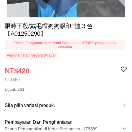
限時下殺/戴毛帽狗狗膠印T恤３色
【A01250290】
Penuh Pengambilan di Kedai Serbaneka, NT$899 penghataran
percuma
Penghantaran Negara/Wilayah
NT$420
NT$550
Dijual: 261
Sila pilih variasi produk.
Pembayaran Dan Penghantaran
Penuh Pengambilan di Kedai Serbaneka, NT$899