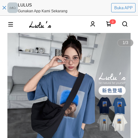
LULUS
Buka APP
Gunakan App Kami Sekarang
0
1
/
3