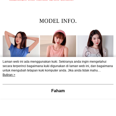
Laman web ini ada menggunakan kuki. Sekiranya anda ingin mengetahui
secara terperinci bagaimana kuki digunakan di laman web ini, dan bagaimana
untuk mengubah tetapan kuki komputer anda. Jika anda tidak mahu
menggunakan kuki di komputer anda, sila rujuk penerangan mengenai kuki.
Butiran >
Dasar Privasi
Laman web ini ada menggunakan kuki. Sekiranya anda ingin
mengetahui secara terperinci bagaimana kuki digunakan di laman web ini,
dan bagaimana untuk mengubah tetapan kuki komputer anda. Jika anda tidak
Faham
mahu menggunakan kuki di komputer anda, sila rujuk penerangan mengenai
kuki.