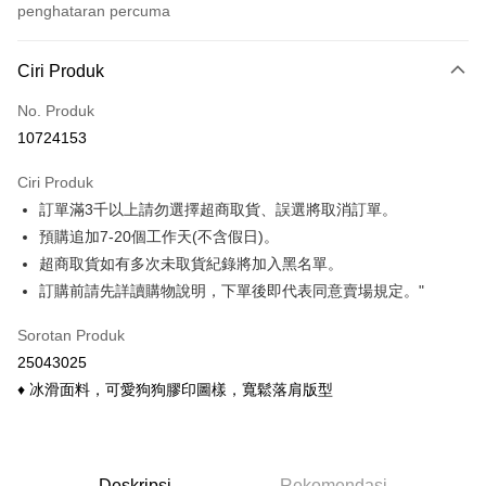
penghataran percuma
Kaedah Pembayaran
Ciri Produk
Kad Kredit (Bayaran Penuh)
No. Produk
Ansuran Kad Kredit
10724153
3 ansuran pada kadar faedah 0,
NT$140
setiap ansuran
Ciri Produk
21 Bank
6 ansuran pada kadar faedah 0,
NT$70
setiap
Taiwan Cooperative Bank
Bank Komersial Pertama
訂單滿3千以上請勿選擇超商取貨、誤選將取消訂單。
Hua Nan Commercial
Chang Hwa Commercial
ansuran
21 Bank
Bank
Bank
預購追加7-20個工作天(不含假日)。
Taiwan Cooperative Bank
Bank Komersial Pertama
Pengambilan di Kedai Serbaneka
The Shanghai
Bank Komersial Taipei
超商取貨如有多次未取貨紀錄將加入黑名單。
Hua Nan Commercial Bank
Chang Hwa Commercial Bank
Commercial & Savings
Fubon
訂購前請先詳讀購物說明，下單後即代表同意賣場規定。"
LINE Pay
The Shanghai Commercial &
Bank Komersial Taipei Fubon
Bank
Savings Bank
Bank Cathay United
Mega International
Apple Pay
Sorotan Produk
Bank Cathay United
Mega International Commercial
Commercial Bank
25043025
Bank
Taiwan Business Bank
Taichung Commercial
Easy Wallet
Taiwan Business Bank
Taichung Commercial Bank
♦ 冰滑面料，可愛狗狗膠印圖樣，寬鬆落肩版型
Bank
HSBC Bank (Taiwan) Limited
Hwatai Bank
Google Pay
HSBC Bank (Taiwan)
Hwatai Bank
Union Bank of Taiwan
Far Eastern International Bank
Limited
Yuanta Commercial Bank
Bank SinoPac
OP Pay Later
Union Bank of Taiwan
Far Eastern International
Bank Komersial E.SUN
DBS Bank
Deskripsi
Deskripsi
Rekomendasi
Bank