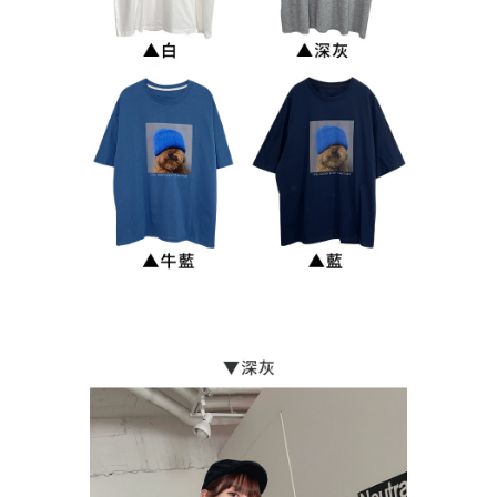
Pembayaran ansuran melalui OP Pay Later akan dibilkan secara
NT$899 atau lebih
berasingan dan tidak termasuk dalam bil telekom anda. SMS peringatan
pembayaran akan dihantar selepas kitaran bil bulanan.
7-11付款取貨
Selepas mengakses bil melalui pautan dalam SMS, anda boleh
NT$90/pesanan | Penghantaran percuma untuk pesanan
menyelesaikan pembayaran anda melalui salah satu saluran berikut: kod
NT$899 atau lebih
bar kedai serbaneka, kedai runcit Taiwan Mobile, pemindahan bank,
JKOPay, atau iPASS MONEY.
付款後7-11取貨
[Nota Penting]
NT$90/pesanan | Penghantaran percuma untuk pesanan
NT$899 atau lebih
Perkhidmatan ini disediakan oleh Taiwan Mobile Co., Ltd. (“Syarikat”),
yang membolehkan pelanggan membeli barangan atau perkhidmatan
宅配
melalui perkhidmatan ini pada masa transaksi. Hasil daripada pembelian
atau pembayaran ansuran akan dipindahkan oleh peniaga kepada
NT$90/pesanan | Penghantaran percuma untuk pesanan
Syarikat, dan pelanggan hendaklah membuat pembayaran mengikut
NT$899 atau lebih
perjanjian menggunakan sistem bil Syarikat.
貨到付款
Untuk memenuhi hubungan kontrak yang terjalin melalui persetujuan
penggunaan OP Pay Later, peniaga akan memberikan maklumat peribadi
NT$110/pesanan
anda (termasuk nama, nombor telefon, atau alamat) kepada Syarikat bagi
tujuan pengumpulan, pemprosesan dan penggunaan data yang
海外宅配
Kadar Penghantaran
diperlukan untuk pengebilan ansuran, termasuk pengesahan,
pengesahan semula dan pembetulan.