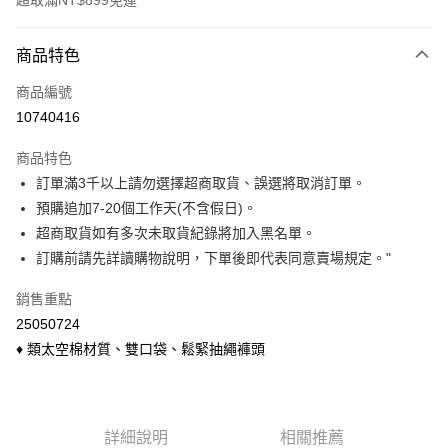
超取滿NT$899免運
付款方式
商品特色
信用卡一次付款
商品編號
信用卡分期付款
10740416
3 期 0 利率 每期
NT$122
21家銀行
商品特色
6 期 0 利率 每期
NT$61
21家銀行
合作金庫商業銀行
第一商業銀行
訂單滿3千以上請勿選擇超商取貨、誤選將取消訂單。
華南商業銀行
彰化商業銀行
合作金庫商業銀行
第一商業銀行
超商取貨付款
預購追加7-20個工作天(不含假日)。
上海商業儲蓄銀行
台北富邦商業銀行
華南商業銀行
彰化商業銀行
國泰世華商業銀行
兆豐國際商業銀行
超商取貨如有多次未取貨紀錄將加入黑名單。
LINE Pay
上海商業儲蓄銀行
台北富邦商業銀行
臺灣中小企業銀行
台中商業銀行
訂購前請先詳讀購物說明，下單後即代表同意賣場規定。"
國泰世華商業銀行
兆豐國際商業銀行
匯豐（台灣）商業銀行
華泰商業銀行
Apple Pay
臺灣中小企業銀行
台中商業銀行
聯邦商業銀行
遠東國際商業銀行
銷售重點
匯豐（台灣）商業銀行
華泰商業銀行
悠遊付
元大商業銀行
永豐商業銀行
25050724
聯邦商業銀行
遠東國際商業銀行
玉山商業銀行
星展（台灣）商業銀行
元大商業銀行
永豐商業銀行
♦ 類太空棉材質、雙口袋、鬆緊抽繩褲頭
Google Pay
台新國際商業銀行
中國信託商業銀行
玉山商業銀行
星展（台灣）商業銀行
台灣樂天信用卡公司
台新國際商業銀行
中國信託商業銀行
大哥付你分期
台灣樂天信用卡公司
相關說明
【大哥付你分期使用說明】
詳細說明
相關推薦