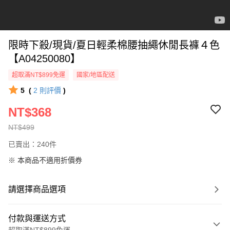
限時下殺/現貨/夏日輕柔棉腰抽繩休閒長褲４色
【A04250080】
超取滿NT$899免運
國家/地區配送
5
(
2
則評價
)
NT$368
NT$499
已賣出：240件
※ 本商品不適用折價券
請選擇商品選項
付款與運送方式