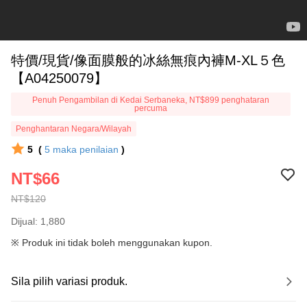
特價/現貨/像面膜般的冰絲無痕內褲M-XL５色
【A04250079】
Penuh Pengambilan di Kedai Serbaneka, NT$899 penghataran
percuma
Penghantaran Negara/Wilayah
5
(
5
maka penilaian
)
NT$66
NT$120
Dijual: 1,880
※ Produk ini tidak boleh menggunakan kupon.
Sila pilih variasi produk.