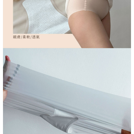
【Penerangan Kaedah Pembayaran】
1. Pembayaran ansuran tidak digabungkan dalam bil telekomunikasi,
"Pembayaran Ansuran Gogo" akan menghantar SMS peringatan
pembayaran selepas tarikh penyelesaian bulanan.
2. Melalui pautan SMS untuk membuka bil, anda boleh memilih untuk
membayar melalui "Kod bar kedai serbaneka / Kedai rasmi Taiwan
Mobile / Pemindahan bank / Pembayaran J街口 / iPASS MONEY" dan
saluran lain.
【Nota Penting】
1. Perkhidmatan ini disediakan oleh "Taiwan Mobile Co., Ltd." untuk
membolehkan pengguna membeli produk atau perkhidmatan melalui
perkhidmatan ini semasa transaksi, dan kedai akan menyerahkan hak
tuntutan harga jual/beli ansuran kepada syarikat ini untuk membayar bil
menggunakan bil syarikat ini.
2. Berdasarkan tujuan kontrak persetujuan pembayaran menggunakan
"Pembayaran Ansuran Gogo", kedai akan memberikan maklumat peribadi
anda (termasuk nama, telefon atau alamat) kepada Taiwan Mobile untuk
pengumpulan, pemprosesan dan penggunaan, untuk pengesahan,
semakan dan pembetulan data yang diperlukan untuk bil ansuran oleh
Taiwan Mobile.
3. Sila baca syarat perkhidmatan pengguna secara lengkap melalui
pautan berikut: https://oppay.tw/userRule