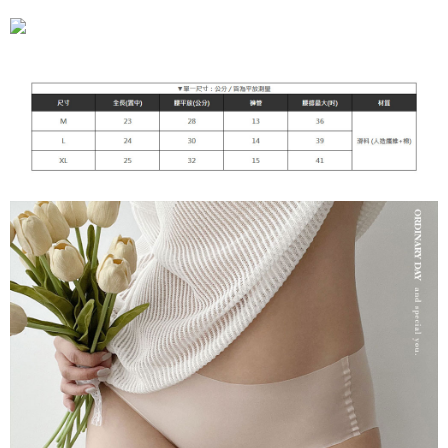
付款後萊爾富取貨
[Arahan Pembayaran]
NT$90/pesanan | Penghantaran percuma untuk pesanan
Pembayaran ansuran melalui OP Pay Later akan dibilkan secara
NT$899 atau lebih
berasingan dan tidak termasuk dalam bil telekom anda. SMS peringatan
pembayaran akan dihantar selepas kitaran bil bulanan.
7-11付款取貨
Selepas mengakses bil melalui pautan dalam SMS, anda boleh
NT$90/pesanan | Penghantaran percuma untuk pesanan
menyelesaikan pembayaran anda melalui salah satu saluran berikut: kod
NT$899 atau lebih
bar kedai serbaneka, kedai runcit Taiwan Mobile, pemindahan bank,
JKOPay, atau iPASS MONEY.
付款後7-11取貨
[Nota Penting]
NT$90/pesanan | Penghantaran percuma untuk pesanan
NT$899 atau lebih
Perkhidmatan ini disediakan oleh Taiwan Mobile Co., Ltd. (“Syarikat”),
yang membolehkan pelanggan membeli barangan atau perkhidmatan
宅配
melalui perkhidmatan ini pada masa transaksi. Hasil daripada pembelian
atau pembayaran ansuran akan dipindahkan oleh peniaga kepada
NT$90/pesanan | Penghantaran percuma untuk pesanan
Syarikat, dan pelanggan hendaklah membuat pembayaran mengikut
NT$899 atau lebih
perjanjian menggunakan sistem bil Syarikat.
貨到付款
Untuk memenuhi hubungan kontrak yang terjalin melalui persetujuan
penggunaan OP Pay Later, peniaga akan memberikan maklumat peribadi
NT$110/pesanan
anda (termasuk nama, nombor telefon, atau alamat) kepada Syarikat bagi
tujuan pengumpulan, pemprosesan dan penggunaan data yang
海外宅配
Kadar Penghantaran