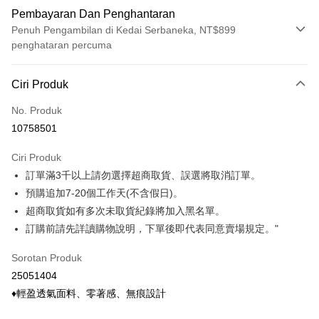
Pembayaran Dan Penghantaran
Penuh Pengambilan di Kedai Serbaneka, NT$899
penghataran percuma
Kaedah Pembayaran
Ciri Produk
Kad Kredit (Bayaran Penuh)
No. Produk
Ansuran Kad Kredit
10758501
3 ansuran pada kadar faedah 0,
NT$22
setiap ansuran
Ciri Produk
21 Bank
6 ansuran pada kadar faedah 0,
NT$11
setiap
Taiwan Cooperative Bank
Bank Komersial Pertama
訂單滿3千以上請勿選擇超商取貨、誤選將取消訂單。
Hua Nan Commercial
Chang Hwa Commercial
ansuran
21 Bank
Bank
Bank
預購追加7-20個工作天(不含假日)。
Taiwan Cooperative Bank
Bank Komersial Pertama
Pengambilan di Kedai Serbaneka
The Shanghai
Bank Komersial Taipei
超商取貨如有多次未取貨紀錄將加入黑名單。
Hua Nan Commercial Bank
Chang Hwa Commercial Bank
Commercial & Savings
Fubon
訂購前請先詳讀購物說明，下單後即代表同意賣場規定。"
LINE Pay
The Shanghai Commercial &
Bank Komersial Taipei Fubon
Bank
Savings Bank
Bank Cathay United
Mega International
Apple Pay
Sorotan Produk
Bank Cathay United
Mega International Commercial
Commercial Bank
25051404
Bank
Taiwan Business Bank
Taichung Commercial
Easy Wallet
Taiwan Business Bank
Taichung Commercial Bank
♦輕盈透氣面料、零著感、無痕設計
Bank
HSBC Bank (Taiwan) Limited
Hwatai Bank
Google Pay
HSBC Bank (Taiwan)
Hwatai Bank