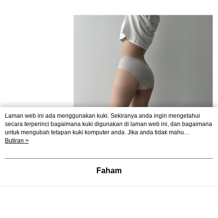
Laman web ini ada menggunakan kuki. Sekiranya anda ingin mengetahui
secara terperinci bagaimana kuki digunakan di laman web ini, dan bagaimana
untuk mengubah tetapan kuki komputer anda. Jika anda tidak mahu
menggunakan kuki di komputer anda, sila rujuk penerangan mengenai kuki.
Butiran >
Dasar Privasi
Laman web ini ada menggunakan kuki. Sekiranya anda ingin
mengetahui secara terperinci bagaimana kuki digunakan di laman web ini,
dan bagaimana untuk mengubah tetapan kuki komputer anda. Jika anda tidak
Faham
mahu menggunakan kuki di komputer anda, sila rujuk penerangan mengenai
kuki.