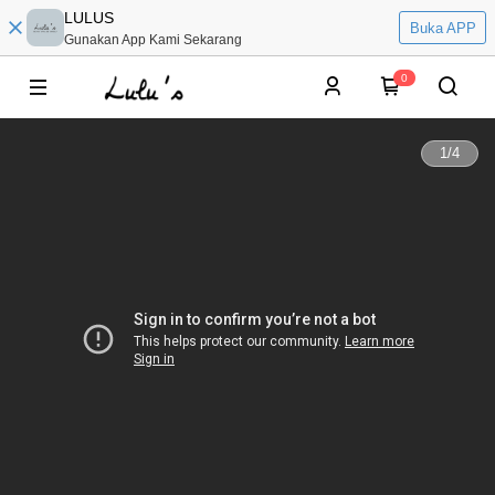
LULUS
Buka APP
Gunakan App Kami Sekarang
0
1
/
4