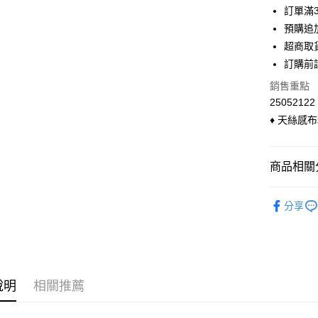
6 期 
合作金
訂單滿
華南商
預購追加
合作金
超商取貨
上海商
華南商
超商取
國泰世
LINE Pay
上海商
訂購前
臺灣中
國泰世
匯豐（
Apple Pay
銷售重點
臺灣中
聯邦商
25052122
匯豐（
悠遊付
元大商
聯邦商
♦ 天絲感
玉山商
元大商
Google Pa
台新國
玉山商
台灣樂
台新國
大哥付你
商品相關分
台灣樂
相關說明
◣ 現貨．
【大哥付
ATM付款
分享
1.本服務
◣ 小編企
2.付款方
貨到付款
流程，驗
完成交易
3.實際核
4.訂單成
運送方式
說明
相關推薦
消。如遇
無法說明
全家付款
【繳款方