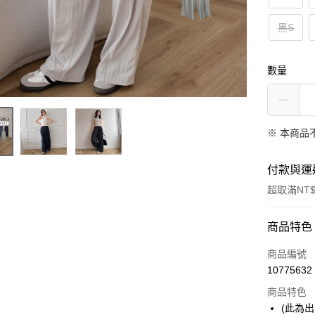
黑S
數量
※ 本商品
付款與運
超取滿NT$
付款方式
商品特色
信用卡一
商品編號
10775632
信用卡分
商品特色
3 期 
(此為