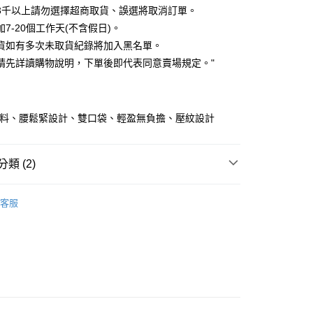
0 利率 每期
NT$51
21家銀行
庫商業銀行
第一商業銀行
3千以上請勿選擇超商取貨、誤選將取消訂單。
業銀行
彰化商業銀行
7-20個工作天(不含假日)。
庫商業銀行
第一商業銀行
付款
業儲蓄銀行
台北富邦商業銀行
業銀行
彰化商業銀行
貨如有多次未取貨紀錄將加入黑名單。
華商業銀行
兆豐國際商業銀行
業儲蓄銀行
台北富邦商業銀行
請先詳讀購物說明，下單後即代表同意賣場規定。"
小企業銀行
台中商業銀行
華商業銀行
兆豐國際商業銀行
台灣）商業銀行
華泰商業銀行
小企業銀行
台中商業銀行
業銀行
遠東國際商業銀行
台灣）商業銀行
華泰商業銀行
業銀行
永豐商業銀行
業銀行
遠東國際商業銀行
布料、腰鬆緊設計、雙口袋、輕盈無負擔、壓紋設計
業銀行
星展（台灣）商業銀行
業銀行
永豐商業銀行
y
際商業銀行
中國信託商業銀行
業銀行
星展（台灣）商業銀行
天信用卡公司
際商業銀行
中國信託商業銀行
分期
類 (2)
天信用卡公司
快速出貨
｜ 現貨優惠不用等
你分期使用說明】
客服
由台灣大哥大提供，台灣大哥大用戶可立即使用無須另外申請。
劃
｜ 棉花糖女孩推薦
式選擇「大哥付你分期」，訂單成立後會自動跳轉到大哥付的交易
證手機門號後，選擇欲分期的期數、繳款截止日，確認付款後即
。
准額度、可分期數及費用金額請依後續交易確認頁面所載為準。
立30分鐘內，如未前往確認交易或遇審核未通過，訂單將自動取
「轉專審核」未通過狀況，表示未達大哥付你分期系統評分，恕
評估內容。
取貨
式說明】