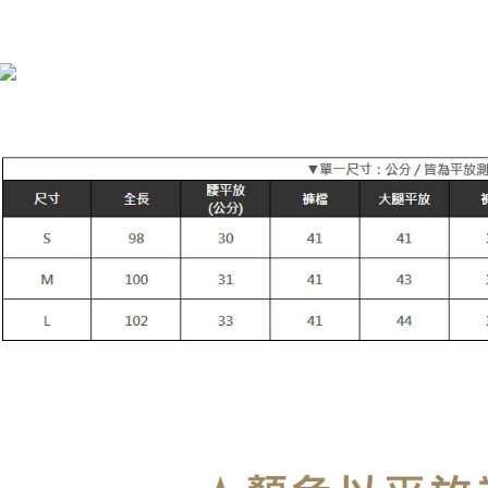
每筆NT$9
1.分期款
醒簡訊。
2.透過簡
付款後全
帳／街口支
每筆NT$9
【注意事
萊爾富付
1.本服務
用戶於交
每筆NT$9
款買賣價
2.基於同
付款後萊
資料（包
每筆NT$9
用，由本
3.完整用
7-11付款
每筆NT$9
付款後7-1
每筆NT$9
宅配
每筆NT$9
貨到付款