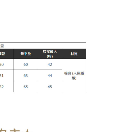
0，滿NT$899(含以上)免運費
項不併入電信帳單，「大哥付你分期」於每月結算日後寄送繳費提
訊連結打開帳單後，可選擇「超商條碼／台灣大直營門市／銀行轉
家取貨
付／iPASS MONEY」等通路繳費。
0，滿NT$899(含以上)免運費
項】
款取貨
係由「台灣大哥大股份有限公司」（以下簡稱本公司）所提供，讓
易時，得透過本服務購買商品或服務，並由商店將買賣／分期付
0，滿NT$899(含以上)免運費
金債權讓與本公司後，依約使用本公司帳單繳交帳款。
意付款使用「大哥付你分期」之契約關係目的，商店將以您的個人
爾富取貨
含姓名、電話或地址）提供予台灣大哥大進項蒐集、處理及利
0，滿NT$899(含以上)免運費
公司與您本人進行分期帳單所需資料之確認、核對及更正。
戶服務條款，請詳閱以下連結：
https://oppay.tw/userRule
取貨
0，滿NT$899(含以上)免運費
1取貨
0，滿NT$899(含以上)免運費
0，滿NT$899(含以上)免運費