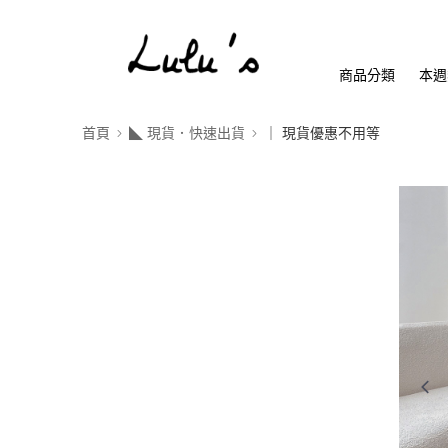
商品分類
本週
首頁
◣ 現貨．快速出貨
｜ 現貨優惠不用等