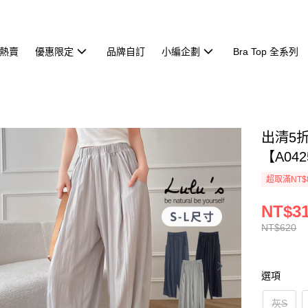
熱賣
優惠限定
品牌自訂
小編企劃
Bra Top 全系列
出清5
【A042
超取滿NT$
NT$3
NT$620
選項
灰S