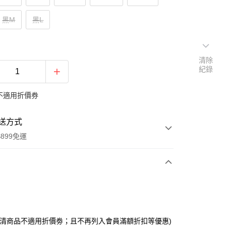
黑M
黑L
清除
紀錄
不適用折價券
送方式
899免運
次付款
期付款
0 利率 每期
NT$103
21家銀行
出清商品不適用折價劵；且不再列入會員滿額折扣等優惠)