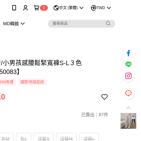
0
中文 (繁體)
TWD
MD韓館
折/小男孩感腰鬆緊寬褲S-L３色
50083】
899免運
國家/地區配送
10
已賣出：87件
灰M
灰L
深藍S
深藍M
深藍L