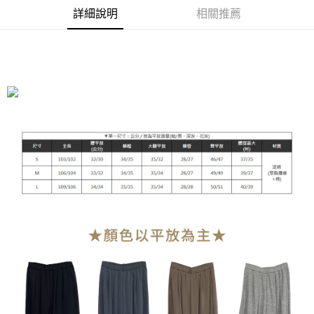
2.付款方式選擇「大哥付你分期」，訂單成立後會自動跳轉到大哥付的交易
貨到付款
詳細說明
相關推薦
流程，驗證手機門號後，選擇欲分期的期數、繳款截止日，確認付款後即完
成交易。
3.實際核准額度、可分期數及費用金額請依後續交易確認頁面所載為準。
運送方式
4.訂單成立30分鐘內，如未前往確認交易或遇審核未通過，訂單將自動取
消。如遇「轉專審核」未通過狀況，表示未達大哥付你分期系統評分，恕無
全家付款取貨
法說明評估內容。
每筆NT$90，滿NT$899(含以上)免運費
【繳款方式說明】
1.分期款項不併入電信帳單，「大哥付你分期」於每月結算日後寄送繳費提
付款後全家取貨
醒簡訊。
2.透過簡訊連結打開帳單後，可選擇「超商條碼／台灣大直營門市／銀行轉
每筆NT$90，滿NT$899(含以上)免運費
帳／街口支付／iPASS MONEY」等通路繳費。
萊爾富付款取貨
【注意事項】
每筆NT$90，滿NT$899(含以上)免運費
1.本服務係由「台灣大哥大股份有限公司」（以下簡稱本公司）所提供，讓
用戶於交易時，得透過本服務購買商品或服務，並由商店將買賣／分期付款
買賣價金債權讓與本公司後，依約使用本公司帳單繳交帳款。
付款後萊爾富取貨
2.基於同意付款使用「大哥付你分期」之契約關係目的，商店將以您的個人
每筆NT$90，滿NT$899(含以上)免運費
資料（包含姓名、電話或地址）提供予台灣大哥大進項蒐集、處理及利用，
由本公司與您本人進行分期帳單所需資料之確認、核對及更正。
7-11付款取貨
3.完整用戶服務條款，請詳閱以下連結：
https://oppay.tw/userRule
每筆NT$90，滿NT$899(含以上)免運費
付款後7-11取貨