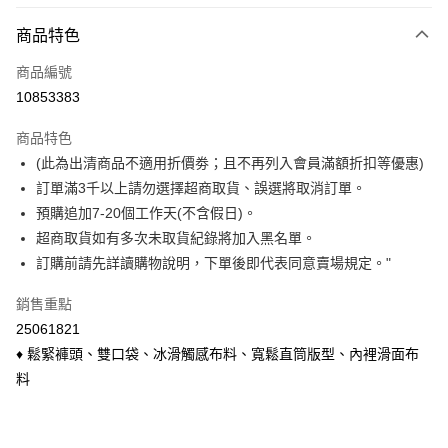
付款方式
商品特色
信用卡一次付款
商品編號
信用卡分期付款
10853383
3 期 0 利率 每期
NT$120
21家銀行
商品特色
6 期 0 利率 每期
NT$60
21家銀行
合作金庫商業銀行
第一商業銀行
(此為出清商品不適用折價劵；且不再列入會員滿額折扣等優惠)
華南商業銀行
彰化商業銀行
合作金庫商業銀行
第一商業銀行
超商取貨付款
訂單滿3千以上請勿選擇超商取貨、誤選將取消訂單。
上海商業儲蓄銀行
台北富邦商業銀行
華南商業銀行
彰化商業銀行
國泰世華商業銀行
兆豐國際商業銀行
預購追加7-20個工作天(不含假日)。
LINE Pay
上海商業儲蓄銀行
台北富邦商業銀行
臺灣中小企業銀行
台中商業銀行
超商取貨如有多次未取貨紀錄將加入黑名單。
國泰世華商業銀行
兆豐國際商業銀行
匯豐（台灣）商業銀行
華泰商業銀行
Apple Pay
臺灣中小企業銀行
台中商業銀行
訂購前請先詳讀購物說明，下單後即代表同意賣場規定。"
聯邦商業銀行
遠東國際商業銀行
匯豐（台灣）商業銀行
華泰商業銀行
悠遊付
元大商業銀行
永豐商業銀行
銷售重點
聯邦商業銀行
遠東國際商業銀行
玉山商業銀行
星展（台灣）商業銀行
元大商業銀行
永豐商業銀行
25061821
Google Pay
台新國際商業銀行
中國信託商業銀行
玉山商業銀行
星展（台灣）商業銀行
♦ 鬆緊褲頭、雙口袋、冰滑觸感布料、寬鬆直筒版型、內裡滑面布
台灣樂天信用卡公司
台新國際商業銀行
中國信託商業銀行
大哥付你分期
料
台灣樂天信用卡公司
相關說明
【大哥付你分期使用說明】
ATM付款
1.本服務由台灣大哥大提供，台灣大哥大用戶可立即使用無須另外申請。