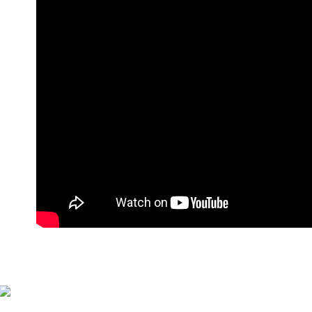
mudah alih
全家付款
akhir pemb
NT$90/pes
pembayara
NT$899 at
Had kredit
yang diken
付款後全
pada hala
NT$90/pes
Jika trans
NT$899 at
dibuat, at
akan dibat
萊爾富付
peringkat 
NT$90/pes
tidak dipe
NT$899 at
[Arahan P
付款後萊
Pembayaran
NT$90/pes
berasingan
NT$899 at
pembayaran
Selepas me
7-11付款
menyelesai
NT$90/pes
kod bar ke
NT$899 at
JKOPay, a