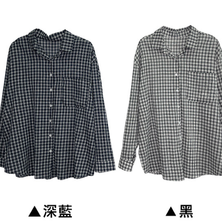
2. Piliha
pesanan di
transaksi 
ansuran ya
mengesahk
3. Jumlah 
adalah ber
4. Dalam m
untuk meng
akan dibat
semakan kh
penilaian 
penilaian 
【Peneran
1. Pembaya
"Pembayar
pembayaran
2. Melalui
membayar m
Mobile / 
saluran lai
【Nota Pe
1. Perkhid