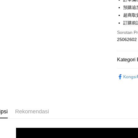
6 ansu
Taiw
預購追加
Hua 
ansura
超商取
Ban
Taiwan 
訂購前
Pengambil
The 
Hua Na
Comm
Sorotan P
LINE Pay
The Sh
Ban
25062602
Saving
Bank
Apple Pay
Bank Ca
Taiw
Easy Walle
Kategori 
Taiwan 
HSBC Ba
Google Pa
HSBC
◣ 現貨．
Union B
Limi
Kongsi
Yuanta
OP Pay La
◣ MY DE
Unio
Bank K
Deskripsi
◣ 小編企
Bank An
[Terma Pe
Yuan
Pemindah
Syarika
Bank
Perkhidmat
Taiwan
Bank
Tunai sem
pengguna 
ipsi
Rekomendasi
Tais
Jika anda 
Syari
akan menga
Raku
Pilihan 
Later sele