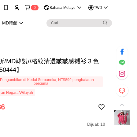
0
Bahasa Melayu
TWD
MD韓館
9折/MD韓製//格紋清透皺皺感襯衫３色
50444】
Pengambilan di Kedai Serbaneka, NT$899 penghataran
percuma
ran Negara/Wilayah
86
Dijual: 18