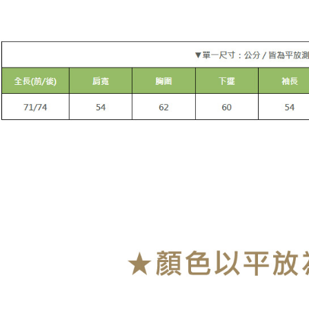
付款後7-1
[Nota Pent
NT$90/pes
Perkhidmata
NT$899 at
yang memb
melalui pe
宅配
pembelian
kepada Sy
NT$90/pes
mengikut p
NT$899 at
Untuk meme
貨到付款
penggunaa
peribadi a
NT$110/p
Syarikat 
yang diper
海外宅配
pengesaha
Untuk term
https://op
style">http
【Panduan
1. Perkhid
mudah ali
(Hanya unt
dan kad pr