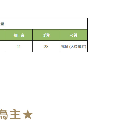
1取貨
ing]
anan | Penghantaran percuma untuk pesanan
n ini disediakan oleh Taiwan Mobile Co., Ltd. (“Syarikat”),
au lebih
olehkan pelanggan membeli barangan atau perkhidmatan
rkhidmatan ini pada masa transaksi. Hasil daripada
 atau pembayaran ansuran akan dipindahkan oleh peniaga
arikat, dan pelanggan hendaklah membuat pembayaran
anan | Penghantaran percuma untuk pesanan
erjanjian menggunakan sistem bil Syarikat.
au lebih
nuhi hubungan kontrak yang terjalin melalui persetujuan
n OP Pay Later, peniaga akan memberikan maklumat
nda (termasuk nama, nombor telefon, atau alamat) kepada
esanan
bagi tujuan pengumpulan, pemprosesan dan penggunaan data
lukan untuk pengebilan ansuran, termasuk pengesahan,
Kadar Penghantaran
n semula dan pembetulan.
a perkhidmatan penuh, sila rujuk pautan berikut:
pay.tw/userRule
" target="_blank" class="link revert-
s://oppay.tw/userRule
 Penggunaan Pembayaran Ansuran Gogo】
matan ini disediakan oleh Taiwan Mobile, pengguna telefon
h boleh segera menggunakan tanpa perlu memohon lagi.
uk nombor langganan peribadi, tidak terbuka untuk syarikat
abayar)