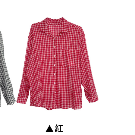
n kaedah pembayaran "Pembayaran Ansuran Gogo", selepas
tubuhkan, akan secara automatik dialihkan ke proses
Gogo, selepas pengesahan nombor telefon, pilih bilangan
ng diingini, tarikh akhir pembayaran, dan setelah
an pembayaran, transaksi akan selesai.
kelulusan sebenar, bilangan ansuran dan jumlah bayaran
dasarkan halaman pengesahan transaksi seterusnya.
asa 30 minit selepas pesanan ditubuhkan, jika tidak pergi
esahkan transaksi atau jika tidak lulus semakan, pesanan
alkan secara automatik. Jika terdapat situasi "pindah untuk
usus" yang tidak lulus, ini menunjukkan bahawa sistem
tidak mencukupi, tiada penjelasan mengenai kandungan
boleh diberikan.
gan Kaedah Pembayaran】
ran ansuran tidak digabungkan dalam bil telekomunikasi,
an Ansuran Gogo" akan menghantar SMS peringatan
 selepas tarikh penyelesaian bulanan.
 pautan SMS untuk membuka bil, anda boleh memilih untuk
elalui "Kod bar kedai serbaneka / Kedai rasmi Taiwan
Pemindahan bank / Pembayaran J街口 / iPASS MONEY" dan
n.
nting】
matan ini disediakan oleh "Taiwan Mobile Co., Ltd." untuk