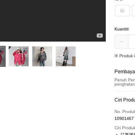
紅
Kuantiti
※ Produk 
Pembaya
Penuh Pen
penghatar
Kaedah 
Ciri Prod
Kad Kredi
No. Produ
10901467
Ansuran K
Ciri Produ
3 ansu
訂單滿