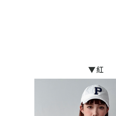
membolehk
perkhidmat
tuntutan h
menggunaka
2. Berdas
"Pembayar
peribadi a
Mobile un
pengesahan
ansuran ol
3. Sila ba
pautan beri