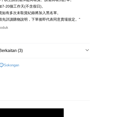
21 Bank
ran pada kadar faedah 0,
NT$81
setiap
an Cooperative Bank
Bank Komersial Pertama
7-20個工作天(不含假日)。
Nan Commercial
Chang Hwa Commercial
n
21 Bank
貨如有多次未取貨紀錄將加入黑名單。
k
Bank
Cooperative Bank
Bank Komersial Pertama
請先詳讀購物說明，下單後即代表同意賣場規定。"
an di Kedai Serbaneka
Shanghai
Bank Komersial Taipei
n Commercial Bank
Chang Hwa Commercial Bank
ercial & Savings
Fubon
roduk
anghai Commercial &
Bank Komersial Taipei Fubon
k
s Bank
 Cathay United
Mega International
thay United
Mega International Commercial
Commercial Bank
Bank
an Business Bank
Taichung Commercial
t
Berkaitan (3)
Business Bank
Taichung Commercial Bank
Bank
nk (Taiwan) Limited
Hwatai Bank
y
 Bank (Taiwan)
Hwatai Bank
快速出貨
｜ 出清４９折🔥
ank of Taiwan
Far Eastern International Bank
ted
Sokongan
 Commercial Bank
Bank SinoPac
ter
AR
｜ 韓貨ALL
n Bank of Taiwan
Far Eastern International
omersial E.SUN
DBS Bank
Bank
劃
｜ 棉花糖女孩推薦
tarabangsa Taishin
Bank CTBC
nggunaan untuk OP Pay Later]
ta Commercial Bank
Bank SinoPac
an ATM
t Kad Kredit Rakuten
 Komersial E.SUN
DBS Bank
an ini disediakan oleh Taiwan Mobile dan tersedia untuk
 Antarabangsa
Bank CTBC
asa Penghantaran
Taiwan Mobile tanpa memerlukan permohonan tambahan.
hin
memilih OP Pay Later sebagai kaedah pembayaran, sistem
kat Kad Kredit
rahkan anda secara automatik ke proses transaksi OP Pay
ten Taiwan
Penghantaran
pas pesanan dibuat. Anda perlu mengesahkan nombor telefon