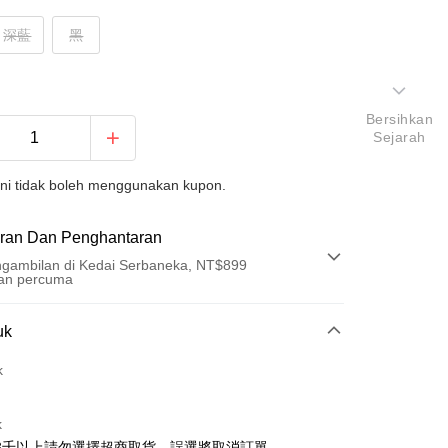
深藍
黑
Bersihkan
Sejarah
ini tidak boleh menggunakan kupon.
ran Dan Penghantaran
gambilan di Kedai Serbaneka, NT$899
an percuma
Pembayaran
uk
t (Bayaran Penuh)
k
ad Kredit
k
ran pada kadar faedah 0,
NT$162
setiap ansuran
3千以上請勿選擇超商取貨、誤選將取消訂單。