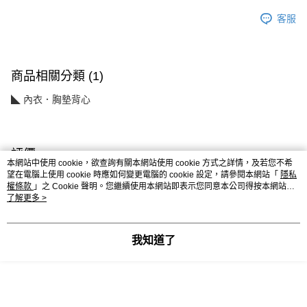
客服
商品相關分類 (1)
◣ 內衣．胸墊背心
評價
本網站中使用 cookie，欲查詢有關本網站使用 cookie 方式之詳情，及若您不希
喜歡這個商品嗎？購買後給他一個好評吧
望在電腦上使用 cookie 時應如何變更電腦的 cookie 設定，請參閱本網站「
隱私
權條款
」之 Cookie 聲明。您繼續使用本網站即表示您同意本公司得按本網站使
用條款之 Cookie 聲明使用 cookie。
了解更多 >
本分類熱銷
全站排行
我知道了
熱門標籤