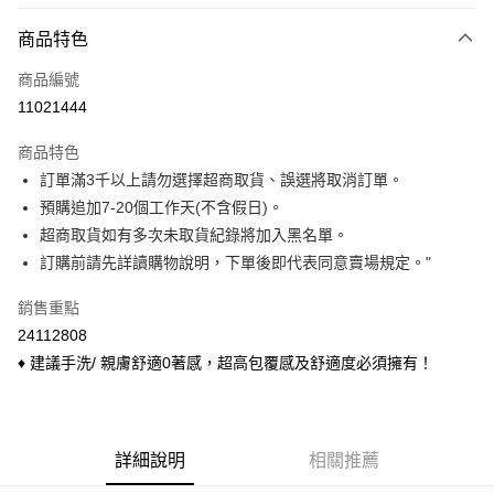
付款方式
商品特色
信用卡一次付款
商品編號
信用卡分期付款
11021444
3 期 0 利率 每期
NT$113
21家銀行
商品特色
6 期 0 利率 每期
NT$56
21家銀行
合作金庫商業銀行
第一商業銀行
訂單滿3千以上請勿選擇超商取貨、誤選將取消訂單。
華南商業銀行
彰化商業銀行
合作金庫商業銀行
第一商業銀行
超商取貨付款
預購追加7-20個工作天(不含假日)。
上海商業儲蓄銀行
台北富邦商業銀行
華南商業銀行
彰化商業銀行
國泰世華商業銀行
兆豐國際商業銀行
超商取貨如有多次未取貨紀錄將加入黑名單。
LINE Pay
上海商業儲蓄銀行
台北富邦商業銀行
臺灣中小企業銀行
台中商業銀行
訂購前請先詳讀購物說明，下單後即代表同意賣場規定。"
國泰世華商業銀行
兆豐國際商業銀行
匯豐（台灣）商業銀行
華泰商業銀行
Apple Pay
臺灣中小企業銀行
台中商業銀行
聯邦商業銀行
遠東國際商業銀行
銷售重點
匯豐（台灣）商業銀行
華泰商業銀行
悠遊付
元大商業銀行
永豐商業銀行
24112808
聯邦商業銀行
遠東國際商業銀行
玉山商業銀行
星展（台灣）商業銀行
元大商業銀行
永豐商業銀行
♦ 建議手洗/ 親膚舒適0著感，超高包覆感及舒適度必須擁有！
Google Pay
台新國際商業銀行
中國信託商業銀行
玉山商業銀行
星展（台灣）商業銀行
台灣樂天信用卡公司
台新國際商業銀行
中國信託商業銀行
大哥付你分期
台灣樂天信用卡公司
相關說明
【大哥付你分期使用說明】
詳細說明
相關推薦
ATM付款
1.本服務由台灣大哥大提供，台灣大哥大用戶可立即使用無須另外申請。