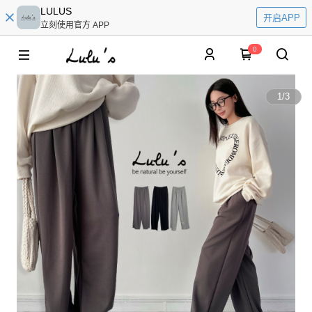
LULUS
开启APP
立刻使用官方 APP
0
1
/
3