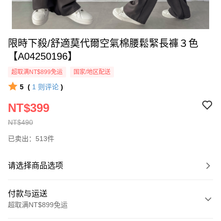
限時下殺/舒適莫代爾空氣棉腰鬆緊長褲３色
【A04250196】
超取满NT$899免运
国家/地区配送
5
(
1
则评论
)
NT$399
NT$490
已卖出：513件
请选择商品选项
付款与运送
超取满NT$899免运