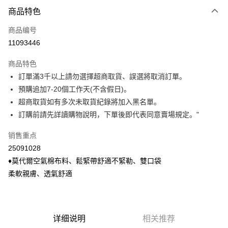
付款方式
商品特色
信用卡一次付款
商品编号
信用卡分期付款
11093446
3期 0利率，每期
NT$133
21家银行
商品特色
6期 0利率，每期
NT$66
21家银行
合作金库商业银行
第一商业银行
訂單滿3千以上請勿選擇超商取貨、誤選將取消訂單。
华南商业银行
彰化商业银行
合作金库商业银行
第一商业银行
超商取货付款
預購追加7-20個工作天(不含假日)。
上海商业储蓄银行
台北富邦商业银行
华南商业银行
彰化商业银行
国泰世华商业银行
兆丰国际商业银行
超商取貨如有多次未取貨紀錄將加入黑名單。
LINE Pay
上海商业储蓄银行
台北富邦商业银行
台湾中小企业银行
台中商业银行
訂購前請先詳讀購物說明，下單後即代表同意賣場規定。"
国泰世华商业银行
兆丰国际商业银行
汇丰（台湾）商业银行
华泰商业银行
Apple Pay
台湾中小企业银行
台中商业银行
联邦商业银行
远东国际商业银行
销售重点
汇丰（台湾）商业银行
华泰商业银行
悠遊付
元大商业银行
永丰商业银行
25091028
联邦商业银行
远东国际商业银行
玉山商业银行
星展（台湾）商业银行
元大商业银行
永丰商业银行
♦莫代爾空氣棉布料、鬆緊帶舒適不緊勒、雙口袋
Google Pay
台新国际商业银行
中国信托商业银行
玉山商业银行
星展（台湾）商业银行
柔軟親膚、透氣舒適
台湾乐天信用卡公司
台新国际商业银行
中国信托商业银行
ATM付款
台湾乐天信用卡公司
货到付款
详细说明
相关推荐
运送方式