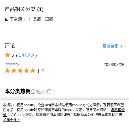
产品相关分类 (1)
◣ 下身類
｜ 長褲．短褲
评论
查看全部
5
(
1
则评论
)
t********9
2026/03/26
|
黑
本分类热销
全站排行
本網站中使用cookie，欲查詢有關本網站使用cookie方式之詳情，及若您不希望
在電腦上使用cookie時應如何變更電腦的cookie設定，請參閱本網站「
隱私權條
热门标签
款
」之Cookie聲明。您繼續使用本網站即表示您同意本公司得按本網站使用條款
之Cookie聲明使用cookie。
了解更多 >