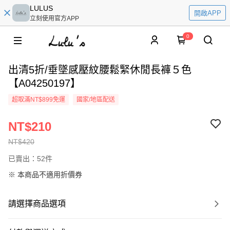
LULUS
開啟APP
立刻使用官方APP
0
出清5折/垂墜感壓紋腰鬆緊休閒長褲５色
【A04250197】
超取滿NT$899免運
國家/地區配送
NT$210
NT$420
已賣出：52件
※ 本商品不適用折價券
請選擇商品選項