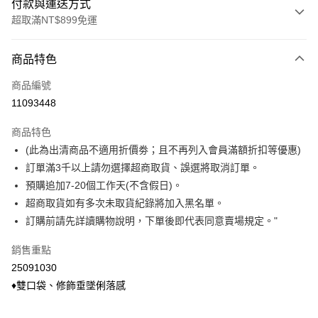
付款與運送方式
超取滿NT$899免運
付款方式
商品特色
信用卡一次付款
商品編號
信用卡分期付款
11093448
3 期 0 利率 每期
NT$70
21家銀行
商品特色
6 期 0 利率 每期
NT$35
21家銀行
合作金庫商業銀行
第一商業銀行
(此為出清商品不適用折價劵；且不再列入會員滿額折扣等優惠)
華南商業銀行
彰化商業銀行
合作金庫商業銀行
第一商業銀行
超商取貨付款
訂單滿3千以上請勿選擇超商取貨、誤選將取消訂單。
上海商業儲蓄銀行
台北富邦商業銀行
華南商業銀行
彰化商業銀行
國泰世華商業銀行
兆豐國際商業銀行
預購追加7-20個工作天(不含假日)。
LINE Pay
上海商業儲蓄銀行
台北富邦商業銀行
臺灣中小企業銀行
台中商業銀行
超商取貨如有多次未取貨紀錄將加入黑名單。
國泰世華商業銀行
兆豐國際商業銀行
匯豐（台灣）商業銀行
華泰商業銀行
Apple Pay
臺灣中小企業銀行
台中商業銀行
訂購前請先詳讀購物說明，下單後即代表同意賣場規定。"
聯邦商業銀行
遠東國際商業銀行
匯豐（台灣）商業銀行
華泰商業銀行
悠遊付
元大商業銀行
永豐商業銀行
銷售重點
聯邦商業銀行
遠東國際商業銀行
玉山商業銀行
星展（台灣）商業銀行
元大商業銀行
永豐商業銀行
25091030
Google Pay
台新國際商業銀行
中國信託商業銀行
玉山商業銀行
星展（台灣）商業銀行
♦雙口袋、修飾垂墜俐落感
台灣樂天信用卡公司
台新國際商業銀行
中國信託商業銀行
ATM付款
台灣樂天信用卡公司