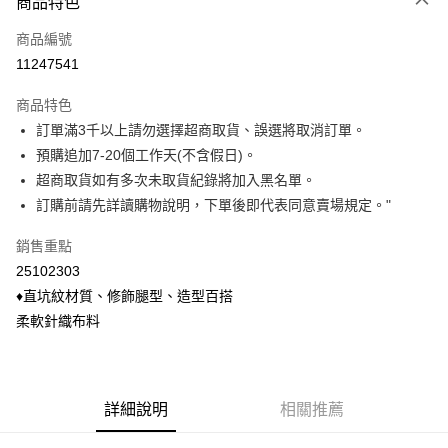
商品特色
信用卡一次付款
商品編號
信用卡分期付款
11247541
3 期 0 利率 每期
NT$155
21家銀行
商品特色
6 期 0 利率 每期
NT$77
21家銀行
合作金庫商業銀行
第一商業銀行
訂單滿3千以上請勿選擇超商取貨、誤選將取消訂單。
華南商業銀行
彰化商業銀行
合作金庫商業銀行
第一商業銀行
超商取貨付款
預購追加7-20個工作天(不含假日)。
上海商業儲蓄銀行
台北富邦商業銀行
華南商業銀行
彰化商業銀行
國泰世華商業銀行
兆豐國際商業銀行
超商取貨如有多次未取貨紀錄將加入黑名單。
LINE Pay
上海商業儲蓄銀行
台北富邦商業銀行
臺灣中小企業銀行
台中商業銀行
訂購前請先詳讀購物說明，下單後即代表同意賣場規定。"
國泰世華商業銀行
兆豐國際商業銀行
匯豐（台灣）商業銀行
華泰商業銀行
Apple Pay
臺灣中小企業銀行
台中商業銀行
聯邦商業銀行
遠東國際商業銀行
銷售重點
匯豐（台灣）商業銀行
華泰商業銀行
悠遊付
元大商業銀行
永豐商業銀行
25102303
聯邦商業銀行
遠東國際商業銀行
玉山商業銀行
星展（台灣）商業銀行
元大商業銀行
永豐商業銀行
♦直坑紋材質、修飾腿型、造型百搭
Google Pay
台新國際商業銀行
中國信託商業銀行
玉山商業銀行
星展（台灣）商業銀行
柔軟針織布料
台灣樂天信用卡公司
台新國際商業銀行
中國信託商業銀行
ATM付款
台灣樂天信用卡公司
貨到付款
詳細說明
相關推薦
運送方式