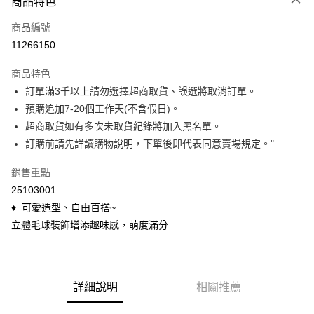
商品特色
信用卡一次付款
商品編號
信用卡分期付款
11266150
3 期 0 利率 每期
NT$130
21家銀行
商品特色
6 期 0 利率 每期
NT$65
21家銀行
合作金庫商業銀行
第一商業銀行
訂單滿3千以上請勿選擇超商取貨、誤選將取消訂單。
華南商業銀行
彰化商業銀行
合作金庫商業銀行
第一商業銀行
超商取貨付款
預購追加7-20個工作天(不含假日)。
上海商業儲蓄銀行
台北富邦商業銀行
華南商業銀行
彰化商業銀行
國泰世華商業銀行
兆豐國際商業銀行
超商取貨如有多次未取貨紀錄將加入黑名單。
LINE Pay
上海商業儲蓄銀行
台北富邦商業銀行
臺灣中小企業銀行
台中商業銀行
訂購前請先詳讀購物說明，下單後即代表同意賣場規定。"
國泰世華商業銀行
兆豐國際商業銀行
匯豐（台灣）商業銀行
華泰商業銀行
Apple Pay
臺灣中小企業銀行
台中商業銀行
聯邦商業銀行
遠東國際商業銀行
銷售重點
匯豐（台灣）商業銀行
華泰商業銀行
悠遊付
元大商業銀行
永豐商業銀行
25103001
聯邦商業銀行
遠東國際商業銀行
玉山商業銀行
星展（台灣）商業銀行
元大商業銀行
永豐商業銀行
♦ 可愛造型、自由百搭~
Google Pay
台新國際商業銀行
中國信託商業銀行
玉山商業銀行
星展（台灣）商業銀行
立體毛球裝飾增添趣味感，萌度滿分
台灣樂天信用卡公司
台新國際商業銀行
中國信託商業銀行
ATM付款
台灣樂天信用卡公司
貨到付款
詳細說明
相關推薦
運送方式