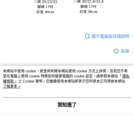
顯示電腦版詳細說明
客服
本網站中使用 cookie，欲查詢有關本網站使用 cookie 方式之詳情，及若您不希
商品相關分類 (2)
望在電腦上使用 cookie 時應如何變更電腦的 cookie 設定，請參閱本網站「
隱私
權條款
」之 Cookie 聲明。您繼續使用本網站即表示您同意本公司得按本網站使
◣ MY DEAR
｜ 配件
用條款之 Cookie 聲明使用 cookie。
了解更多 >
◣ MY DEAR
｜ 韓貨ALL
我知道了
評價
喜歡這個商品嗎？購買後給他一個好評吧