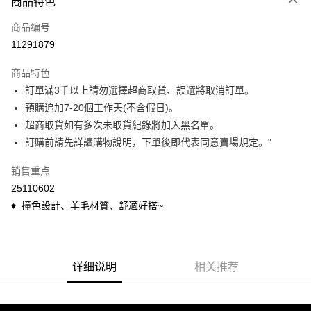
商品特色
信用卡一次付款
商品编号
信用卡分期付款
11291879
3期 0利率，每期
NT$60
21家银行
商品特色
6期 0利率，每期
NT$30
21家银行
合作金库商业银行
第一商业银行
訂單滿3千以上請勿選擇超商取貨、誤選將取消訂單。
华南商业银行
彰化商业银行
合作金库商业银行
第一商业银行
超商取货付款
預購追加7-20個工作天(不含假日)。
上海商业储蓄银行
台北富邦商业银行
华南商业银行
彰化商业银行
国泰世华商业银行
兆丰国际商业银行
超商取貨如有多次未取貨紀錄將加入黑名單。
LINE Pay
上海商业储蓄银行
台北富邦商业银行
台湾中小企业银行
台中商业银行
訂購前請先詳讀購物說明，下單後即代表同意賣場規定。"
国泰世华商业银行
兆丰国际商业银行
汇丰（台湾）商业银行
华泰商业银行
Apple Pay
台湾中小企业银行
台中商业银行
联邦商业银行
远东国际商业银行
销售重点
汇丰（台湾）商业银行
华泰商业银行
悠遊付
元大商业银行
永丰商业银行
25110602
联邦商业银行
远东国际商业银行
玉山商业银行
星展（台湾）商业银行
元大商业银行
永丰商业银行
♦ 撞色設計、羊毛材質、舒適好搭~
Google Pay
台新国际商业银行
中国信托商业银行
玉山商业银行
星展（台湾）商业银行
台湾乐天信用卡公司
台新国际商业银行
中国信托商业银行
ATM付款
台湾乐天信用卡公司
货到付款
详细说明
相关推荐
运送方式