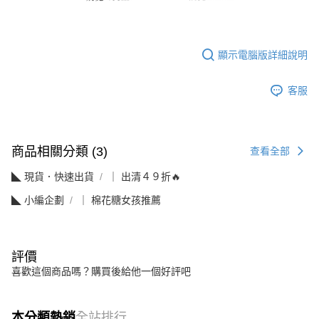
顯示電腦版詳細說明
客服
商品相關分類 (3)
查看全部
◣ 現貨．快速出貨
｜ 出清４９折🔥
◣ 小編企劃
｜ 棉花糖女孩推薦
評價
喜歡這個商品嗎？購買後給他一個好評吧
本分類熱銷
全站排行