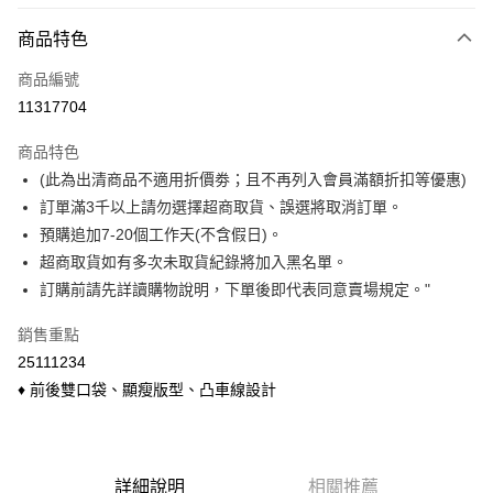
付款方式
商品特色
信用卡一次付款
商品編號
信用卡分期付款
11317704
3 期 0 利率 每期
NT$199
21家銀行
商品特色
6 期 0 利率 每期
NT$99
21家銀行
合作金庫商業銀行
第一商業銀行
(此為出清商品不適用折價劵；且不再列入會員滿額折扣等優惠)
華南商業銀行
彰化商業銀行
合作金庫商業銀行
第一商業銀行
超商取貨付款
訂單滿3千以上請勿選擇超商取貨、誤選將取消訂單。
上海商業儲蓄銀行
台北富邦商業銀行
華南商業銀行
彰化商業銀行
國泰世華商業銀行
兆豐國際商業銀行
預購追加7-20個工作天(不含假日)。
LINE Pay
上海商業儲蓄銀行
台北富邦商業銀行
臺灣中小企業銀行
台中商業銀行
超商取貨如有多次未取貨紀錄將加入黑名單。
國泰世華商業銀行
兆豐國際商業銀行
匯豐（台灣）商業銀行
華泰商業銀行
Apple Pay
臺灣中小企業銀行
台中商業銀行
訂購前請先詳讀購物說明，下單後即代表同意賣場規定。"
聯邦商業銀行
遠東國際商業銀行
匯豐（台灣）商業銀行
華泰商業銀行
悠遊付
元大商業銀行
永豐商業銀行
銷售重點
聯邦商業銀行
遠東國際商業銀行
玉山商業銀行
星展（台灣）商業銀行
元大商業銀行
永豐商業銀行
25111234
Google Pay
台新國際商業銀行
中國信託商業銀行
玉山商業銀行
星展（台灣）商業銀行
♦ 前後雙口袋、顯瘦版型、凸車線設計
台灣樂天信用卡公司
台新國際商業銀行
中國信託商業銀行
ATM付款
台灣樂天信用卡公司
貨到付款
詳細說明
相關推薦