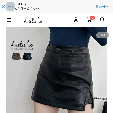
LULUS
開啟APP
立刻使用官方APP
0
1
/
3