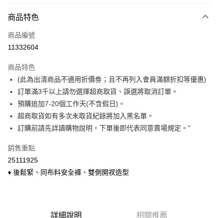
付款方式
商品特色
信用卡一次付款
商品編號
信用卡分期付款
11332604
3 期 0 利率 每期
NT$98
21家銀行
商品特色
6 期 0 利率 每期
NT$49
21家銀行
合作金庫商業銀行
第一商業銀行
(此為出清商品不適用折價劵；且不再列入會員滿額折扣等優惠)
華南商業銀行
彰化商業銀行
合作金庫商業銀行
第一商業銀行
超商取貨付款
訂單滿3千以上請勿選擇超商取貨、誤選將取消訂單。
上海商業儲蓄銀行
台北富邦商業銀行
華南商業銀行
彰化商業銀行
國泰世華商業銀行
兆豐國際商業銀行
預購追加7-20個工作天(不含假日)。
LINE Pay
上海商業儲蓄銀行
台北富邦商業銀行
臺灣中小企業銀行
台中商業銀行
超商取貨如有多次未取貨紀錄將加入黑名單。
國泰世華商業銀行
兆豐國際商業銀行
匯豐（台灣）商業銀行
華泰商業銀行
Apple Pay
臺灣中小企業銀行
台中商業銀行
訂購前請先詳讀購物說明，下單後即代表同意賣場規定。"
聯邦商業銀行
遠東國際商業銀行
匯豐（台灣）商業銀行
華泰商業銀行
悠遊付
元大商業銀行
永豐商業銀行
銷售重點
聯邦商業銀行
遠東國際商業銀行
玉山商業銀行
星展（台灣）商業銀行
元大商業銀行
永豐商業銀行
25111925
Google Pay
台新國際商業銀行
中國信託商業銀行
玉山商業銀行
星展（台灣）商業銀行
♦ 後鬆緊、同布料安全褲、雙側開衩造型
台灣樂天信用卡公司
台新國際商業銀行
中國信託商業銀行
ATM付款
台灣樂天信用卡公司
貨到付款
詳細說明
相關推薦