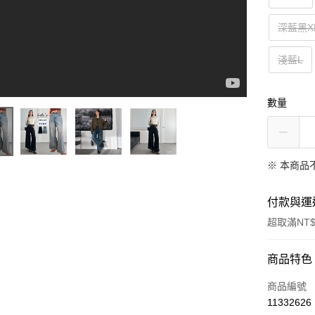
深藍黑X
淺藍L
數量
※ 本商品
付款與運
超取滿NT$
付款方式
商品特色
信用卡一
商品編號
11332626
信用卡分