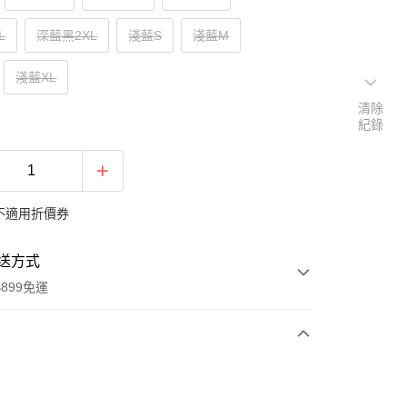
L
深藍黑2XL
淺藍S
淺藍M
淺藍XL
清除
紀錄
不適用折價券
送方式
899免運
次付款
期付款