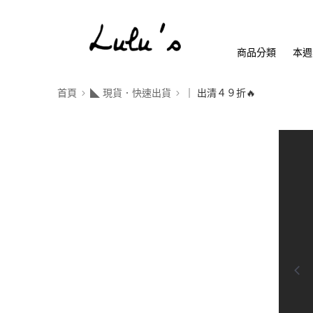
商品分類
本週
首頁
◣ 現貨．快速出貨
｜ 出清４９折🔥