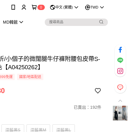
0
中文 (繁體)
TWD
MD韓館
9折/小個子的微闊腿牛仔褲附腰包皮帶S-
【A04250262】
899免運
國家/地區配送
30
已賣出：192件
深藍黑S
深藍黑M
深藍黑L