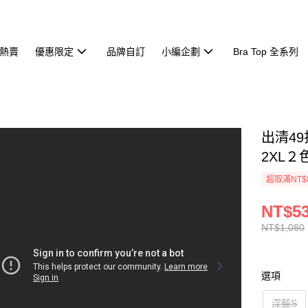
熱賣
優惠限定
品牌自訂
小編企劃
Bra Top 全系列
出清4
2XL２色
超取滿NT$
NT$5
NT$1,080
選項
深藍S