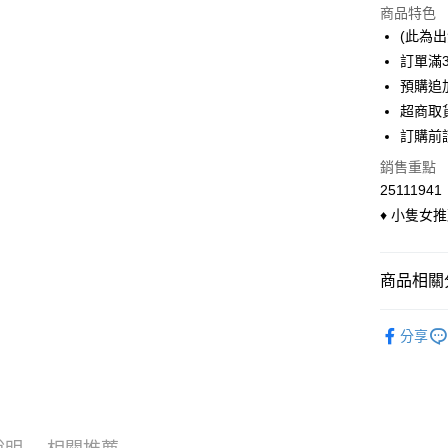
商品特色
3 期 
(此為
6 期 
合作金
訂單滿
華南商
預購追加
合作金
超商取貨
上海商
華南商
超商取
國泰世
LINE Pay
上海商
訂購前
臺灣中
國泰世
匯豐（
Apple Pay
銷售重點
臺灣中
聯邦商
25111941
匯豐（
悠遊付
元大商
聯邦商
♦ 小隻女
玉山商
元大商
Google Pa
台新國
玉山商
台灣樂
台新國
ATM付款
商品相關分
台灣樂
貨到付款
◣ 現貨．
分享
◣ 小編企
運送方式
全家付款
每筆NT$9