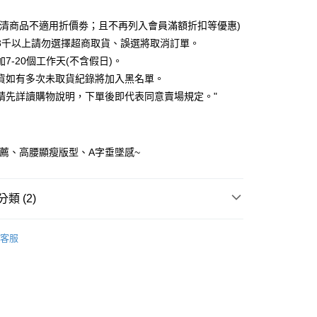
0 利率 每期
NT$176
21家銀行
出清商品不適用折價劵；且不再列入會員滿額折扣等優惠)
0 利率 每期
NT$88
21家銀行
庫商業銀行
第一商業銀行
3千以上請勿選擇超商取貨、誤選將取消訂單。
業銀行
彰化商業銀行
7-20個工作天(不含假日)。
庫商業銀行
第一商業銀行
付款
業儲蓄銀行
台北富邦商業銀行
業銀行
彰化商業銀行
貨如有多次未取貨紀錄將加入黑名單。
華商業銀行
兆豐國際商業銀行
業儲蓄銀行
台北富邦商業銀行
請先詳讀購物說明，下單後即代表同意賣場規定。"
小企業銀行
台中商業銀行
華商業銀行
兆豐國際商業銀行
台灣）商業銀行
華泰商業銀行
小企業銀行
台中商業銀行
業銀行
遠東國際商業銀行
台灣）商業銀行
華泰商業銀行
業銀行
永豐商業銀行
業銀行
遠東國際商業銀行
推薦、高腰顯瘦版型、A字垂墜感~
業銀行
星展（台灣）商業銀行
業銀行
永豐商業銀行
y
際商業銀行
中國信託商業銀行
業銀行
星展（台灣）商業銀行
天信用卡公司
際商業銀行
中國信託商業銀行
類 (2)
天信用卡公司
快速出貨
｜ 出清４９折🔥
客服
劃
｜ 棉花糖女孩推薦
取貨
0，滿NT$899(含以上)免運費