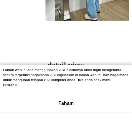
Laman web ini ada menggunakan kuki. Sekiranya anda ingin mengetahui
secara terperinci bagaimana kuki digunakan di laman web ini, dan bagaimana
untuk mengubah tetapan kuki komputer anda. Jika anda tidak mahu
menggunakan kuki di komputer anda, sila rujuk penerangan mengenai kuki.
Butiran >
Dasar Privasi
Laman web ini ada menggunakan kuki. Sekiranya anda ingin
mengetahui secara terperinci bagaimana kuki digunakan di laman web ini,
dan bagaimana untuk mengubah tetapan kuki komputer anda. Jika anda tidak
Faham
mahu menggunakan kuki di komputer anda, sila rujuk penerangan mengenai
kuki.