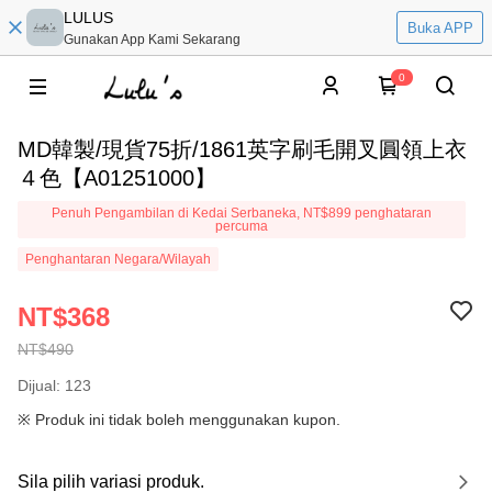
LULUS
Buka APP
Gunakan App Kami Sekarang
0
MD韓製/現貨75折/1861英字刷毛開叉圓領上衣
４色【A01251000】
Penuh Pengambilan di Kedai Serbaneka, NT$899 penghataran
percuma
Penghantaran Negara/Wilayah
NT$368
NT$490
Dijual: 123
※ Produk ini tidak boleh menggunakan kupon.
Sila pilih variasi produk.