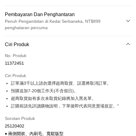
Pembayaran Dan Penghantaran
Penuh Pengambilan di Kedai Serbaneka, NT$899
penghataran percuma
Kaedah Pembayaran
Ciri Produk
Kad Kredit (Bayaran Penuh)
No. Produk
Ansuran Kad Kredit
11372451
3 ansuran pada kadar faedah 0,
NT$122
setiap ansuran
Ciri Produk
21 Bank
6 ansuran pada kadar faedah 0,
NT$61
setiap
Taiwan Cooperative Bank
Bank Komersial Pertama
訂單滿3千以上請勿選擇超商取貨、誤選將取消訂單。
Hua Nan Commercial
Chang Hwa Commercial
ansuran
21 Bank
Bank
Bank
預購追加7-20個工作天(不含假日)。
Taiwan Cooperative Bank
Bank Komersial Pertama
Pengambilan di Kedai Serbaneka
The Shanghai
Bank Komersial Taipei
超商取貨如有多次未取貨紀錄將加入黑名單。
Hua Nan Commercial Bank
Chang Hwa Commercial Bank
Commercial & Savings
Fubon
訂購前請先詳讀購物說明，下單後即代表同意賣場規定。"
LINE Pay
The Shanghai Commercial &
Bank Komersial Taipei Fubon
Bank
Savings Bank
Bank Cathay United
Mega International
Apple Pay
Sorotan Produk
Bank Cathay United
Mega International Commercial
Commercial Bank
25120402
Bank
Taiwan Business Bank
Taichung Commercial
Easy Wallet
Taiwan Business Bank
Taichung Commercial Bank
♦ 兩側開衩、內刷毛、寬鬆版型
Bank