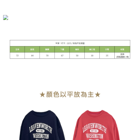
NT$90/pesanan | Penghantaran percuma untuk pesanan
NT$899 atau lebih
7-11付款取貨
NT$90/pesanan | Penghantaran percuma untuk pesanan
NT$899 atau lebih
付款後7-11取貨
NT$90/pesanan | Penghantaran percuma untuk pesanan
NT$899 atau lebih
宅配
NT$90/pesanan | Penghantaran percuma untuk pesanan
NT$899 atau lebih
貨到付款
NT$110/pesanan
海外宅配
Kadar Penghantaran