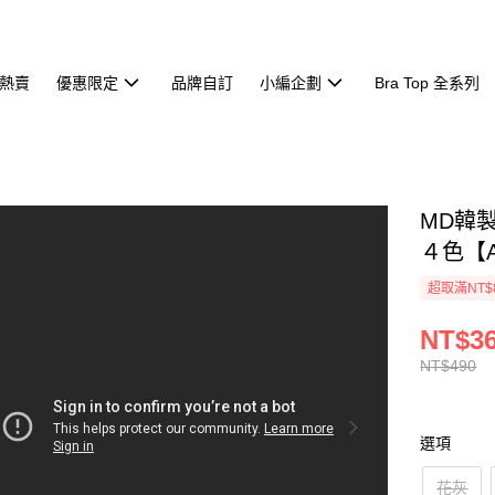
熱賣
優惠限定
品牌自訂
小編企劃
Bra Top 全系列
MD韓製
４色【A
超取滿NT$
NT$3
NT$490
選項
花灰