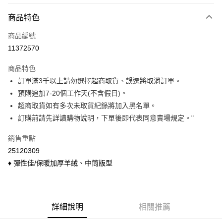
付款方式
商品特色
信用卡一次付款
商品編號
信用卡分期付款
11372570
3 期 0 利率 每期
NT$40
21家銀行
商品特色
6 期 0 利率 每期
NT$20
21家銀行
合作金庫商業銀行
第一商業銀行
訂單滿3千以上請勿選擇超商取貨、誤選將取消訂單。
華南商業銀行
彰化商業銀行
合作金庫商業銀行
第一商業銀行
超商取貨付款
預購追加7-20個工作天(不含假日)。
上海商業儲蓄銀行
台北富邦商業銀行
華南商業銀行
彰化商業銀行
國泰世華商業銀行
兆豐國際商業銀行
超商取貨如有多次未取貨紀錄將加入黑名單。
LINE Pay
上海商業儲蓄銀行
台北富邦商業銀行
臺灣中小企業銀行
台中商業銀行
訂購前請先詳讀購物說明，下單後即代表同意賣場規定。"
國泰世華商業銀行
兆豐國際商業銀行
匯豐（台灣）商業銀行
華泰商業銀行
Apple Pay
臺灣中小企業銀行
台中商業銀行
聯邦商業銀行
遠東國際商業銀行
銷售重點
匯豐（台灣）商業銀行
華泰商業銀行
悠遊付
元大商業銀行
永豐商業銀行
25120309
聯邦商業銀行
遠東國際商業銀行
玉山商業銀行
星展（台灣）商業銀行
元大商業銀行
永豐商業銀行
♦ 彈性佳/保暖加厚羊絨、中筒版型
Google Pay
台新國際商業銀行
中國信託商業銀行
玉山商業銀行
星展（台灣）商業銀行
台灣樂天信用卡公司
台新國際商業銀行
中國信託商業銀行
ATM付款
台灣樂天信用卡公司
貨到付款
詳細說明
相關推薦