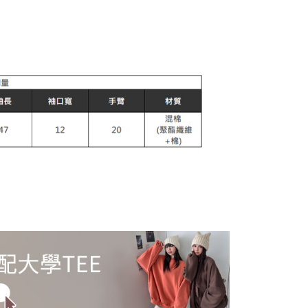
au lebih
anan | Penghantaran percuma untuk pesanan
au lebih
esanan
Kadar Penghantaran