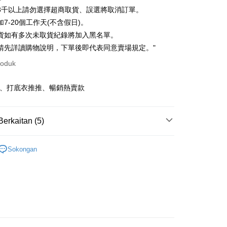
ran pada kadar faedah 0,
NT$99
setiap ansuran
3千以上請勿選擇超商取貨、誤選將取消訂單。
21 Bank
ran pada kadar faedah 0,
NT$49
setiap
an Cooperative Bank
Bank Komersial Pertama
7-20個工作天(不含假日)。
Nan Commercial
Chang Hwa Commercial
n
21 Bank
貨如有多次未取貨紀錄將加入黑名單。
k
Bank
Cooperative Bank
Bank Komersial Pertama
請先詳讀購物說明，下單後即代表同意賣場規定。"
an di Kedai Serbaneka
Shanghai
Bank Komersial Taipei
n Commercial Bank
Chang Hwa Commercial Bank
ercial & Savings
Fubon
roduk
anghai Commercial &
Bank Komersial Taipei Fubon
k
s Bank
 Cathay United
Mega International
計、打底衣推推、暢銷熱賣款
thay United
Mega International Commercial
Commercial Bank
Bank
an Business Bank
Taichung Commercial
t
Business Bank
Taichung Commercial Bank
Bank
Berkaitan (5)
nk (Taiwan) Limited
Hwatai Bank
y
 Bank (Taiwan)
Hwatai Bank
ank of Taiwan
Far Eastern International Bank
ted
｜ 上衣．Ｔ恤
 Commercial Bank
Bank SinoPac
an ATM
n Bank of Taiwan
Far Eastern International
Sokongan
omersial E.SUN
DBS Bank
．品牌自訂
Bank
asa Penghantaran
tarabangsa Taishin
Bank CTBC
ta Commercial Bank
Bank SinoPac
劃
t Kad Kredit Rakuten
｜ 棉花糖女孩推薦
 Komersial E.SUN
DBS Bank
 Antarabangsa
Bank CTBC
快速出貨
｜ 現貨優惠不用等
Penghantaran
hin
劃
｜ 雲上舞白☁️
kat Kad Kredit
取貨
ten Taiwan
anan | Penghantaran percuma untuk pesanan