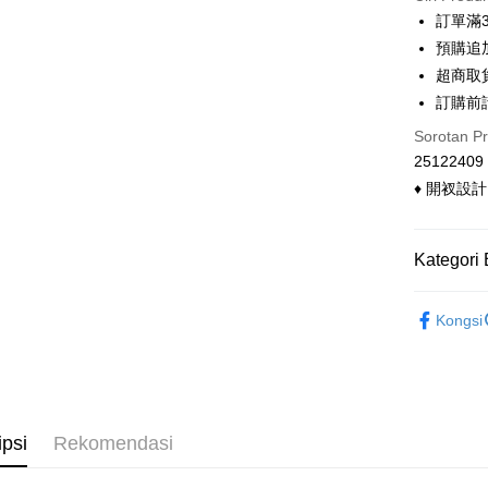
3 ansu
訂單滿
6 ansu
Taiw
預購追加
Hua 
ansura
超商取
Ban
Taiwan 
訂購前
Pengambil
The 
Hua Na
Comm
Sorotan P
LINE Pay
The Sh
Ban
25122409
Saving
Bank
Apple Pay
♦ 開衩設
Bank Ca
Taiw
Easy Walle
Taiwan 
Kategori 
HSBC Ba
Google Pa
HSBC
Union B
Limi
◣ 上衣類
Yuanta
Pemindah
Unio
Kongsi
Bank K
◣ made
Tunai sem
Bank An
Yuan
◣ 小編企
Syarika
Bank
Taiwan
Bank
◣ 現貨．
Pilihan 
Tais
ipsi
Rekomendasi
◣ 小編企
Syari
全家付款
Raku
NT$90/pes