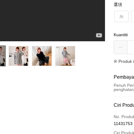
選項
灰
Kuantiti
※ Produk 
Pembaya
Penuh Pen
penghatar
Kaedah 
Ciri Prod
Kad Kredi
No. Produ
11431753
Ansuran K
Ciri Produ