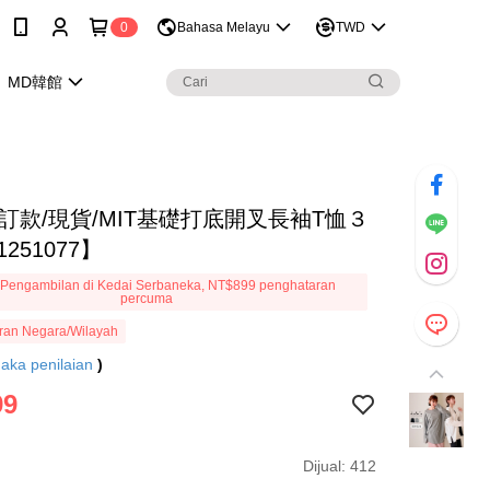
0
Bahasa Melayu
TWD
MD韓館
訂款/現貨/MIT基礎打底開叉長袖T恤３
251077】
Pengambilan di Kedai Serbaneka, NT$899 penghataran
percuma
ran Negara/Wilayah
aka penilaian
)
99
Dijual: 412