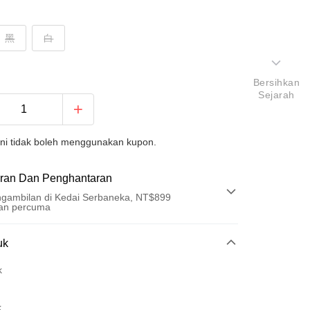
黑
白
Bersihkan
Sejarah
ini tidak boleh menggunakan kupon.
ran Dan Penghantaran
gambilan di Kedai Serbaneka, NT$899
an percuma
Pembayaran
uk
t (Bayaran Penuh)
k
ad Kredit
k