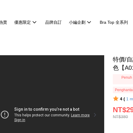
熱賣
優惠限定
品牌自訂
小編企劃
Bra Top 全系列
特價/自
色【A01
Penuh 
Penghanta
4 (
1
m
NT$2
NT$380