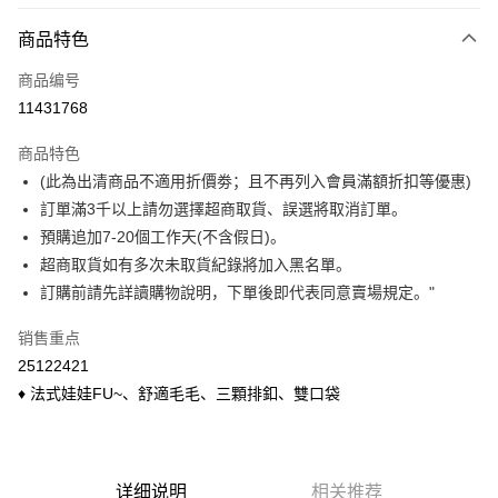
付款方式
商品特色
信用卡一次付款
商品编号
信用卡分期付款
11431768
3期 0利率，每期
NT$170
21家银行
商品特色
6期 0利率，每期
NT$85
21家银行
合作金库商业银行
第一商业银行
(此為出清商品不適用折價劵；且不再列入會員滿額折扣等優惠)
华南商业银行
彰化商业银行
合作金库商业银行
第一商业银行
超商取货付款
訂單滿3千以上請勿選擇超商取貨、誤選將取消訂單。
上海商业储蓄银行
台北富邦商业银行
华南商业银行
彰化商业银行
国泰世华商业银行
兆丰国际商业银行
預購追加7-20個工作天(不含假日)。
LINE Pay
上海商业储蓄银行
台北富邦商业银行
台湾中小企业银行
台中商业银行
超商取貨如有多次未取貨紀錄將加入黑名單。
国泰世华商业银行
兆丰国际商业银行
汇丰（台湾）商业银行
华泰商业银行
Apple Pay
台湾中小企业银行
台中商业银行
訂購前請先詳讀購物說明，下單後即代表同意賣場規定。"
联邦商业银行
远东国际商业银行
汇丰（台湾）商业银行
华泰商业银行
悠遊付
元大商业银行
永丰商业银行
销售重点
联邦商业银行
远东国际商业银行
玉山商业银行
星展（台湾）商业银行
元大商业银行
永丰商业银行
25122421
Google Pay
台新国际商业银行
中国信托商业银行
玉山商业银行
星展（台湾）商业银行
♦ 法式娃娃FU~、舒適毛毛、三顆排釦、雙口袋
台湾乐天信用卡公司
台新国际商业银行
中国信托商业银行
ATM付款
台湾乐天信用卡公司
货到付款
详细说明
相关推荐