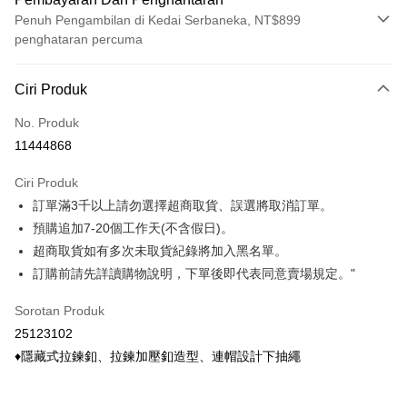
Penuh Pengambilan di Kedai Serbaneka, NT$899
penghataran percuma
Kaedah Pembayaran
Ciri Produk
Kad Kredit (Bayaran Penuh)
No. Produk
Ansuran Kad Kredit
11444868
3 ansuran pada kadar faedah 0,
NT$233
setiap ansuran
Ciri Produk
21 Bank
6 ansuran pada kadar faedah 0,
NT$116
setiap
Taiwan Cooperative Bank
Bank Komersial Pertama
訂單滿3千以上請勿選擇超商取貨、誤選將取消訂單。
Hua Nan Commercial
Chang Hwa Commercial
ansuran
21 Bank
Bank
Bank
預購追加7-20個工作天(不含假日)。
Taiwan Cooperative Bank
Bank Komersial Pertama
Pengambilan di Kedai Serbaneka
The Shanghai
Bank Komersial Taipei
超商取貨如有多次未取貨紀錄將加入黑名單。
Hua Nan Commercial Bank
Chang Hwa Commercial Bank
Commercial & Savings
Fubon
訂購前請先詳讀購物說明，下單後即代表同意賣場規定。"
LINE Pay
The Shanghai Commercial &
Bank Komersial Taipei Fubon
Bank
Savings Bank
Bank Cathay United
Mega International
Apple Pay
Sorotan Produk
Bank Cathay United
Mega International Commercial
Commercial Bank
25123102
Bank
Taiwan Business Bank
Taichung Commercial
Easy Wallet
Taiwan Business Bank
Taichung Commercial Bank
♦隱藏式拉鍊釦、拉鍊加壓釦造型、連帽設計下抽繩
Bank
HSBC Bank (Taiwan) Limited
Hwatai Bank
Google Pay
HSBC Bank (Taiwan)
Hwatai Bank
Union Bank of Taiwan
Far Eastern International Bank
Limited