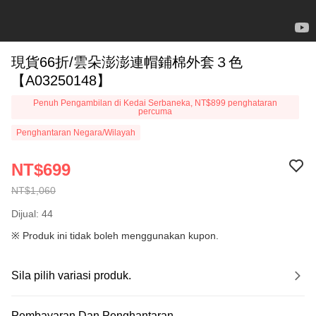
現貨66折/雲朵澎澎連帽鋪棉外套３色
【A03250148】
Penuh Pengambilan di Kedai Serbaneka, NT$899 penghataran
percuma
Penghantaran Negara/Wilayah
NT$699
NT$1,060
Dijual: 44
※ Produk ini tidak boleh menggunakan kupon.
Sila pilih variasi produk.
Pembayaran Dan Penghantaran