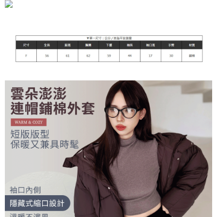
7-11付款取貨
NT$90/pesanan | Penghantaran percuma untuk pesanan
NT$899 atau lebih
付款後7-11取貨
NT$90/pesanan | Penghantaran percuma untuk pesanan
NT$899 atau lebih
宅配
NT$90/pesanan | Penghantaran percuma untuk pesanan
NT$899 atau lebih
貨到付款
NT$110/pesanan
海外宅配
Kadar Penghantaran