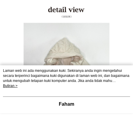
Laman web ini ada menggunakan kuki. Sekiranya anda ingin mengetahui
secara terperinci bagaimana kuki digunakan di laman web ini, dan bagaimana
untuk mengubah tetapan kuki komputer anda. Jika anda tidak mahu
menggunakan kuki di komputer anda, sila rujuk penerangan mengenai kuki.
Butiran >
Dasar Privasi
Laman web ini ada menggunakan kuki. Sekiranya anda ingin
mengetahui secara terperinci bagaimana kuki digunakan di laman web ini,
dan bagaimana untuk mengubah tetapan kuki komputer anda. Jika anda tidak
Faham
mahu menggunakan kuki di komputer anda, sila rujuk penerangan mengenai
kuki.