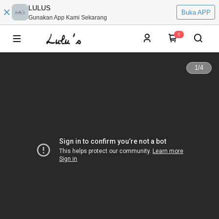
LULUS
Buka APP
Gunakan App Kami Sekarang
0
1
/
4