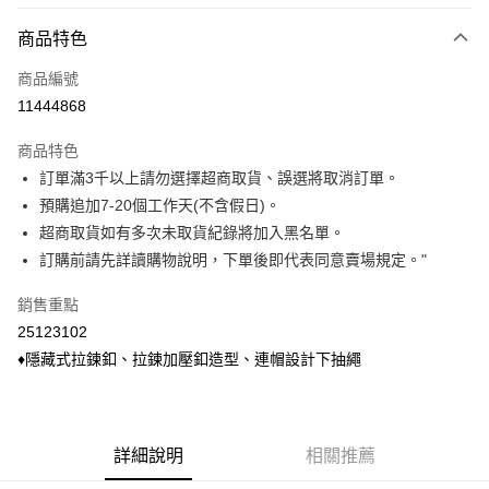
付款方式
商品特色
信用卡一次付款
商品編號
信用卡分期付款
11444868
3 期 0 利率 每期
NT$233
21家銀行
商品特色
6 期 0 利率 每期
NT$116
21家銀行
合作金庫商業銀行
第一商業銀行
訂單滿3千以上請勿選擇超商取貨、誤選將取消訂單。
華南商業銀行
彰化商業銀行
合作金庫商業銀行
第一商業銀行
超商取貨付款
預購追加7-20個工作天(不含假日)。
上海商業儲蓄銀行
台北富邦商業銀行
華南商業銀行
彰化商業銀行
國泰世華商業銀行
兆豐國際商業銀行
超商取貨如有多次未取貨紀錄將加入黑名單。
LINE Pay
上海商業儲蓄銀行
台北富邦商業銀行
臺灣中小企業銀行
台中商業銀行
訂購前請先詳讀購物說明，下單後即代表同意賣場規定。"
國泰世華商業銀行
兆豐國際商業銀行
匯豐（台灣）商業銀行
華泰商業銀行
Apple Pay
臺灣中小企業銀行
台中商業銀行
聯邦商業銀行
遠東國際商業銀行
銷售重點
匯豐（台灣）商業銀行
華泰商業銀行
悠遊付
元大商業銀行
永豐商業銀行
25123102
聯邦商業銀行
遠東國際商業銀行
玉山商業銀行
星展（台灣）商業銀行
元大商業銀行
永豐商業銀行
♦隱藏式拉鍊釦、拉鍊加壓釦造型、連帽設計下抽繩
Google Pay
台新國際商業銀行
中國信託商業銀行
玉山商業銀行
星展（台灣）商業銀行
台灣樂天信用卡公司
台新國際商業銀行
中國信託商業銀行
ATM付款
台灣樂天信用卡公司
貨到付款
詳細說明
相關推薦