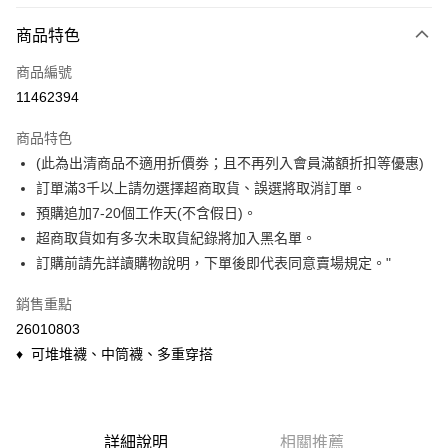
付款方式
商品特色
信用卡一次付款
商品編號
信用卡分期付款
11462394
3 期 0 利率 每期
NT$53
21家銀行
商品特色
6 期 0 利率 每期
NT$26
21家銀行
合作金庫商業銀行
第一商業銀行
(此為出清商品不適用折價劵；且不再列入會員滿額折扣等優惠)
華南商業銀行
彰化商業銀行
合作金庫商業銀行
第一商業銀行
超商取貨付款
訂單滿3千以上請勿選擇超商取貨、誤選將取消訂單。
上海商業儲蓄銀行
台北富邦商業銀行
華南商業銀行
彰化商業銀行
國泰世華商業銀行
兆豐國際商業銀行
預購追加7-20個工作天(不含假日)。
LINE Pay
上海商業儲蓄銀行
台北富邦商業銀行
臺灣中小企業銀行
台中商業銀行
超商取貨如有多次未取貨紀錄將加入黑名單。
國泰世華商業銀行
兆豐國際商業銀行
匯豐（台灣）商業銀行
華泰商業銀行
Apple Pay
臺灣中小企業銀行
台中商業銀行
訂購前請先詳讀購物說明，下單後即代表同意賣場規定。"
聯邦商業銀行
遠東國際商業銀行
匯豐（台灣）商業銀行
華泰商業銀行
悠遊付
元大商業銀行
永豐商業銀行
銷售重點
聯邦商業銀行
遠東國際商業銀行
玉山商業銀行
星展（台灣）商業銀行
元大商業銀行
永豐商業銀行
26010803
Google Pay
台新國際商業銀行
中國信託商業銀行
玉山商業銀行
星展（台灣）商業銀行
♦ 可堆堆襪、中筒襪、多重穿搭
台灣樂天信用卡公司
台新國際商業銀行
中國信託商業銀行
ATM付款
台灣樂天信用卡公司
貨到付款
詳細說明
相關推薦