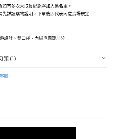
付款
業儲蓄銀行
台北富邦商業銀行
業銀行
彰化商業銀行
貨如有多次未取貨紀錄將加入黑名單。
華商業銀行
兆豐國際商業銀行
業儲蓄銀行
台北富邦商業銀行
請先詳讀購物說明，下單後即代表同意賣場規定。"
小企業銀行
台中商業銀行
華商業銀行
兆豐國際商業銀行
台灣）商業銀行
華泰商業銀行
小企業銀行
台中商業銀行
業銀行
遠東國際商業銀行
台灣）商業銀行
華泰商業銀行
業銀行
永豐商業銀行
業銀行
遠東國際商業銀行
緊帶設計、雙口袋、內絨毛保暖加分
業銀行
星展（台灣）商業銀行
業銀行
永豐商業銀行
y
際商業銀行
中國信託商業銀行
業銀行
星展（台灣）商業銀行
天信用卡公司
際商業銀行
中國信託商業銀行
類 (1)
天信用卡公司
快速出貨
｜秋冬出清５折起
客服
取貨
0，滿NT$899(含以上)免運費
家取貨
0，滿NT$899(含以上)免運費