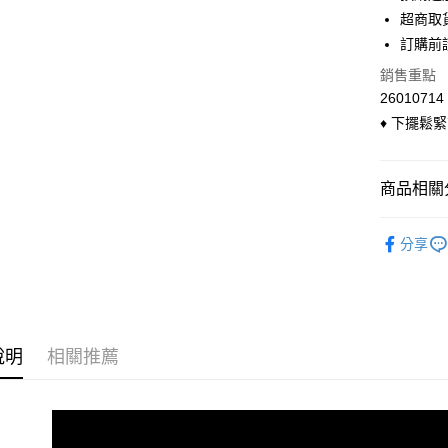
超商取貨
上海商
華南商
超商取
國泰世
LINE Pay
上海商
訂購前
臺灣中
國泰世
匯豐（
Apple Pay
銷售重點
臺灣中
聯邦商
26010714
匯豐（
悠遊付
元大商
聯邦商
♦ 下擺鬆
玉山商
元大商
Google Pa
台新國
玉山商
台灣樂
台新國
ATM付款
商品相關分
台灣樂
貨到付款
◣ 現貨．
分享
運送方式
全家付款
每筆NT$9
說明
相關推薦
付款後全
每筆NT$9