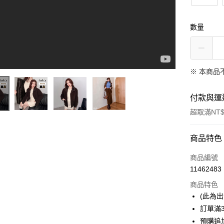
數量
※ 本商品
付款與運
超取滿NT$
付款方式
商品特色
信用卡一
商品編號
11462483
信用卡分
商品特色
3 期 
(此為
6 期 
合作金
訂單滿
華南商
預購追加
合作金