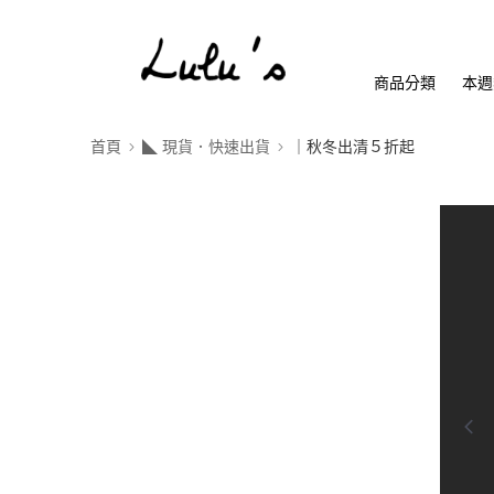
商品分類
本週
首頁
◣ 現貨．快速出貨
｜秋冬出清５折起