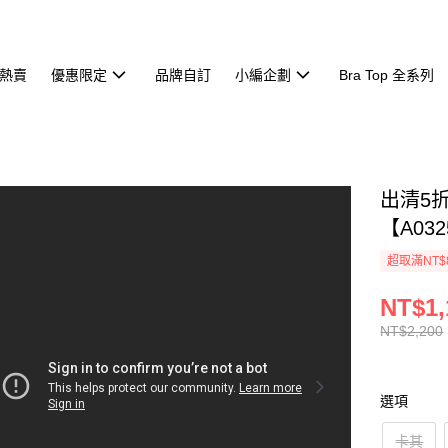
熱賣
優惠限定
品牌自訂
小編企劃
Bra Top 全系列
出清5
【A032
超取滿NT$
NT$1,
NT$2,200
選項
卡其