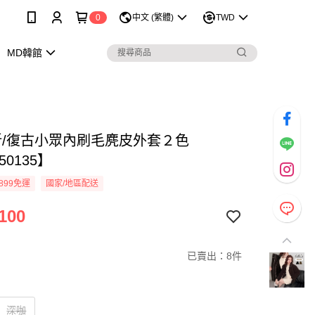
0
中文 (繁體)
TWD
MD韓館
折/復古小眾內刷毛麂皮外套２色
50135】
899免運
國家/地區配送
100
已賣出：8件
深咖