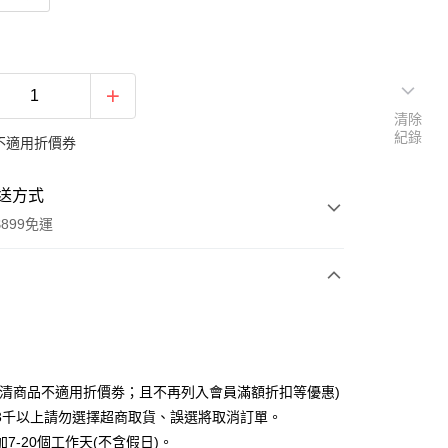
清除
紀錄
不適用折價券
送方式
899免運
次付款
期付款
0 利率 每期
NT$366
21家銀行
出清商品不適用折價劵；且不再列入會員滿額折扣等優惠)
0 利率 每期
NT$183
21家銀行
庫商業銀行
第一商業銀行
3千以上請勿選擇超商取貨、誤選將取消訂單。
業銀行
彰化商業銀行
7-20個工作天(不含假日)。
庫商業銀行
第一商業銀行