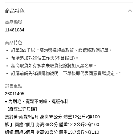
付款方式
商品特色
信用卡一次付款
商品編號
信用卡分期付款
11481084
3 期 0 利率 每期
NT$110
21家銀行
商品特色
6 期 0 利率 每期
NT$55
21家銀行
合作金庫商業銀行
第一商業銀行
訂單滿3千以上請勿選擇超商取貨、誤選將取消訂單。
華南商業銀行
彰化商業銀行
合作金庫商業銀行
第一商業銀行
超商取貨付款
預購追加7-20個工作天(不含假日)。
上海商業儲蓄銀行
台北富邦商業銀行
華南商業銀行
彰化商業銀行
國泰世華商業銀行
兆豐國際商業銀行
超商取貨如有多次未取貨紀錄將加入黑名單。
LINE Pay
上海商業儲蓄銀行
台北富邦商業銀行
臺灣中小企業銀行
台中商業銀行
訂購前請先詳讀購物說明，下單後即代表同意賣場規定。"
國泰世華商業銀行
兆豐國際商業銀行
匯豐（台灣）商業銀行
華泰商業銀行
Apple Pay
臺灣中小企業銀行
台中商業銀行
聯邦商業銀行
遠東國際商業銀行
銷售重點
匯豐（台灣）商業銀行
華泰商業銀行
悠遊付
元大商業銀行
永豐商業銀行
26011405
聯邦商業銀行
遠東國際商業銀行
玉山商業銀行
星展（台灣）商業銀行
元大商業銀行
永豐商業銀行
♦ 內刷毛、寬鬆不刺膚、挺版布料
Google Pay
台新國際商業銀行
中國信託商業銀行
玉山商業銀行
星展（台灣）商業銀行
【麻豆試穿尺碼】
台灣樂天信用卡公司
台新國際商業銀行
中國信託商業銀行
ATM付款
馬鈴薯:兩歲5個月 身高95公分 體重12公斤>穿100
台灣樂天信用卡公司
柳丁:兩歲2個月 身高88公分 體重12.2公斤>穿100
貨到付款
妍妍:兩歲5個月 身高93公分 體重13.7公斤>穿110