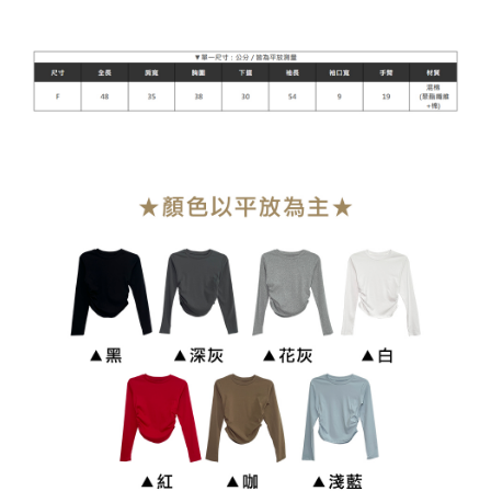
NT$90/pesanan | Penghantaran percuma untuk pesanan
NT$899 atau lebih
付款後7-11取貨
NT$90/pesanan | Penghantaran percuma untuk pesanan
NT$899 atau lebih
宅配
NT$90/pesanan | Penghantaran percuma untuk pesanan
NT$899 atau lebih
貨到付款
NT$110/pesanan
海外宅配
Kadar Penghantaran