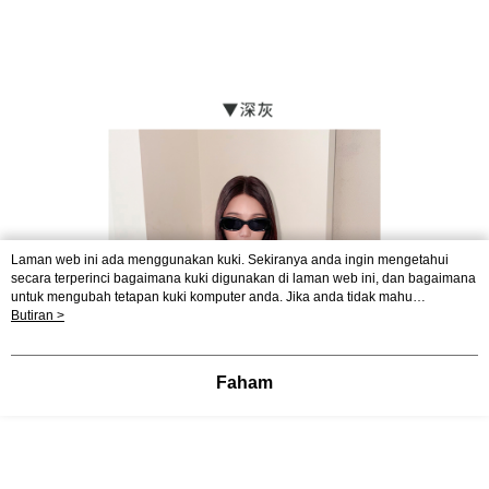
Laman web ini ada menggunakan kuki. Sekiranya anda ingin mengetahui
secara terperinci bagaimana kuki digunakan di laman web ini, dan bagaimana
untuk mengubah tetapan kuki komputer anda. Jika anda tidak mahu
menggunakan kuki di komputer anda, sila rujuk penerangan mengenai kuki.
Butiran >
Dasar Privasi
Laman web ini ada menggunakan kuki. Sekiranya anda ingin
mengetahui secara terperinci bagaimana kuki digunakan di laman web ini,
dan bagaimana untuk mengubah tetapan kuki komputer anda. Jika anda tidak
Faham
mahu menggunakan kuki di komputer anda, sila rujuk penerangan mengenai
kuki.