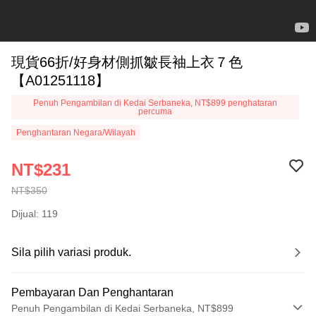
現貨66折/好身材側抓皺長袖上衣７色
【A01251118】
Penuh Pengambilan di Kedai Serbaneka, NT$899 penghataran
percuma
Penghantaran Negara/Wilayah
NT$231
NT$350
Dijual: 119
Sila pilih variasi produk.
Pembayaran Dan Penghantaran
Penuh Pengambilan di Kedai Serbaneka, NT$899