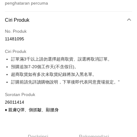
penghataran percuma
Kaedah Pembayaran
Ciri Produk
Kad Kredit (Bayaran Penuh)
No. Produk
Ansuran Kad Kredit
11481095
3 ansuran pada kadar faedah 0,
NT$77
setiap ansuran
Ciri Produk
21 Bank
6 ansuran pada kadar faedah 0,
NT$38
setiap
Taiwan Cooperative Bank
Bank Komersial Pertama
訂單滿3千以上請勿選擇超商取貨、誤選將取消訂單。
Hua Nan Commercial
Chang Hwa Commercial
ansuran
21 Bank
Bank
Bank
預購追加7-20個工作天(不含假日)。
Taiwan Cooperative Bank
Bank Komersial Pertama
Pengambilan di Kedai Serbaneka
The Shanghai
Bank Komersial Taipei
超商取貨如有多次未取貨紀錄將加入黑名單。
Hua Nan Commercial Bank
Chang Hwa Commercial Bank
Commercial & Savings
Fubon
訂購前請先詳讀購物說明，下單後即代表同意賣場規定。"
LINE Pay
The Shanghai Commercial &
Bank Komersial Taipei Fubon
Bank
Savings Bank
Bank Cathay United
Mega International
Apple Pay
Sorotan Produk
Bank Cathay United
Mega International Commercial
Commercial Bank
26011414
Bank
Taiwan Business Bank
Taichung Commercial
Easy Wallet
Taiwan Business Bank
Taichung Commercial Bank
♦ 親膚Q彈、側抓皺、顯腰身
Bank
HSBC Bank (Taiwan) Limited
Hwatai Bank
Google Pay
HSBC Bank (Taiwan)
Hwatai Bank
Union Bank of Taiwan
Far Eastern International Bank
Limited
Yuanta Commercial Bank
Bank SinoPac
Pemindahan ATM
Union Bank of Taiwan
Far Eastern International
Bank Komersial E.SUN
DBS Bank
Deskripsi
Rekomendasi
Bank