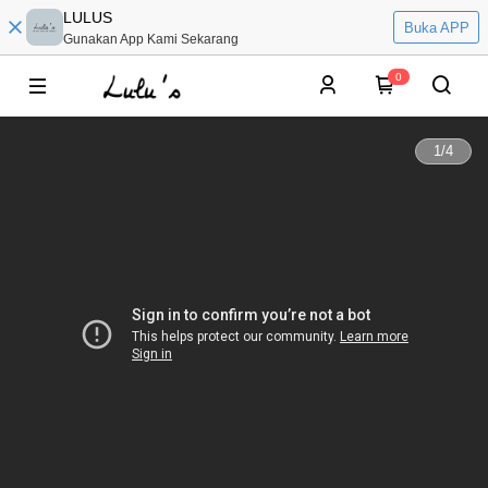
LULUS
Buka APP
Gunakan App Kami Sekarang
0
1
/
4