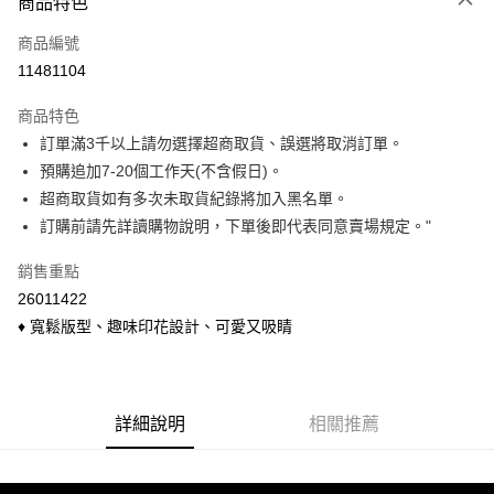
商品特色
信用卡一次付款
商品編號
信用卡分期付款
11481104
3 期 0 利率 每期
NT$177
21家銀行
商品特色
6 期 0 利率 每期
NT$88
21家銀行
合作金庫商業銀行
第一商業銀行
訂單滿3千以上請勿選擇超商取貨、誤選將取消訂單。
華南商業銀行
彰化商業銀行
合作金庫商業銀行
第一商業銀行
超商取貨付款
預購追加7-20個工作天(不含假日)。
上海商業儲蓄銀行
台北富邦商業銀行
華南商業銀行
彰化商業銀行
國泰世華商業銀行
兆豐國際商業銀行
超商取貨如有多次未取貨紀錄將加入黑名單。
LINE Pay
上海商業儲蓄銀行
台北富邦商業銀行
臺灣中小企業銀行
台中商業銀行
訂購前請先詳讀購物說明，下單後即代表同意賣場規定。"
國泰世華商業銀行
兆豐國際商業銀行
匯豐（台灣）商業銀行
華泰商業銀行
Apple Pay
臺灣中小企業銀行
台中商業銀行
聯邦商業銀行
遠東國際商業銀行
銷售重點
匯豐（台灣）商業銀行
華泰商業銀行
悠遊付
元大商業銀行
永豐商業銀行
26011422
聯邦商業銀行
遠東國際商業銀行
玉山商業銀行
星展（台灣）商業銀行
元大商業銀行
永豐商業銀行
♦ 寬鬆版型、趣味印花設計、可愛又吸睛
Google Pay
台新國際商業銀行
中國信託商業銀行
玉山商業銀行
星展（台灣）商業銀行
台灣樂天信用卡公司
台新國際商業銀行
中國信託商業銀行
ATM付款
台灣樂天信用卡公司
貨到付款
詳細說明
相關推薦
運送方式