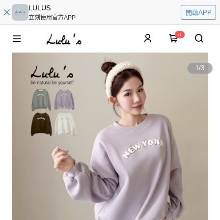
LULUS
開啟APP
立刻使用官方APP
0
1
/
3