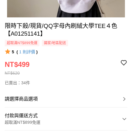
限時下殺/現貨/QQ字母內刷絨大學TEE４色
【A01251141】
超取滿NT$899免運
國家/地區配送
5
(
1
則評價
)
NT$499
NT$620
已賣出：34件
請選擇商品選項
付款與運送方式
超取滿NT$899免運