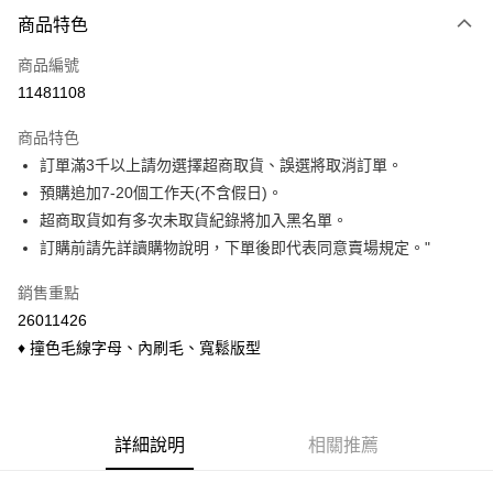
付款方式
商品特色
信用卡一次付款
商品編號
信用卡分期付款
11481108
3 期 0 利率 每期
NT$166
21家銀行
商品特色
6 期 0 利率 每期
NT$83
21家銀行
合作金庫商業銀行
第一商業銀行
訂單滿3千以上請勿選擇超商取貨、誤選將取消訂單。
華南商業銀行
彰化商業銀行
合作金庫商業銀行
第一商業銀行
超商取貨付款
預購追加7-20個工作天(不含假日)。
上海商業儲蓄銀行
台北富邦商業銀行
華南商業銀行
彰化商業銀行
國泰世華商業銀行
兆豐國際商業銀行
超商取貨如有多次未取貨紀錄將加入黑名單。
LINE Pay
上海商業儲蓄銀行
台北富邦商業銀行
臺灣中小企業銀行
台中商業銀行
訂購前請先詳讀購物說明，下單後即代表同意賣場規定。"
國泰世華商業銀行
兆豐國際商業銀行
匯豐（台灣）商業銀行
華泰商業銀行
Apple Pay
臺灣中小企業銀行
台中商業銀行
聯邦商業銀行
遠東國際商業銀行
銷售重點
匯豐（台灣）商業銀行
華泰商業銀行
悠遊付
元大商業銀行
永豐商業銀行
26011426
聯邦商業銀行
遠東國際商業銀行
玉山商業銀行
星展（台灣）商業銀行
元大商業銀行
永豐商業銀行
♦ 撞色毛線字母、內刷毛、寬鬆版型
Google Pay
台新國際商業銀行
中國信託商業銀行
玉山商業銀行
星展（台灣）商業銀行
台灣樂天信用卡公司
台新國際商業銀行
中國信託商業銀行
ATM付款
台灣樂天信用卡公司
貨到付款
詳細說明
相關推薦
運送方式