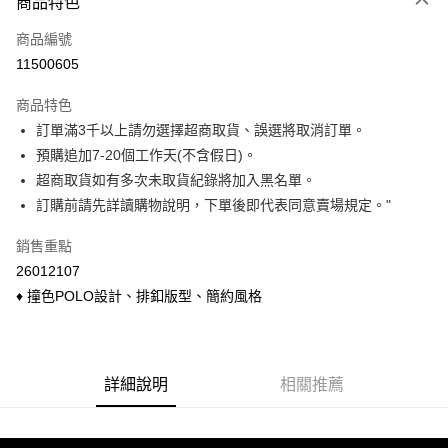
商品特色
信用卡一次付款
商品編號
信用卡分期付款
11500605
3 期 0 利率 每期
NT$166
21家銀行
商品特色
6 期 0 利率 每期
NT$83
21家銀行
合作金庫商業銀行
第一商業銀行
訂單滿3千以上請勿選擇超商取貨、誤選將取消訂單。
華南商業銀行
彰化商業銀行
合作金庫商業銀行
第一商業銀行
超商取貨付款
預購追加7-20個工作天(不含假日)。
上海商業儲蓄銀行
台北富邦商業銀行
華南商業銀行
彰化商業銀行
國泰世華商業銀行
兆豐國際商業銀行
超商取貨如有多次未取貨紀錄將加入黑名單。
LINE Pay
上海商業儲蓄銀行
台北富邦商業銀行
臺灣中小企業銀行
台中商業銀行
訂購前請先詳讀購物說明，下單後即代表同意賣場規定。"
國泰世華商業銀行
兆豐國際商業銀行
匯豐（台灣）商業銀行
華泰商業銀行
Apple Pay
臺灣中小企業銀行
台中商業銀行
聯邦商業銀行
遠東國際商業銀行
銷售重點
匯豐（台灣）商業銀行
華泰商業銀行
悠遊付
元大商業銀行
永豐商業銀行
26012107
聯邦商業銀行
遠東國際商業銀行
玉山商業銀行
星展（台灣）商業銀行
元大商業銀行
永豐商業銀行
♦ 撞色POLO設計、排釦版型、簡約風格
Google Pay
台新國際商業銀行
中國信託商業銀行
玉山商業銀行
星展（台灣）商業銀行
台灣樂天信用卡公司
台新國際商業銀行
中國信託商業銀行
ATM付款
台灣樂天信用卡公司
貨到付款
詳細說明
相關推薦
運送方式