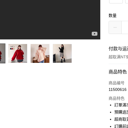
数量
付款与运
超取满NT$
付款方式
商品特色
信用卡一
商品编号
11500616
信用卡分
商品特色
3期 0
訂單滿
6期 0
合作金
預購追加
华南商
超商取
合作金
超商取货
上海商
华南商
訂購前