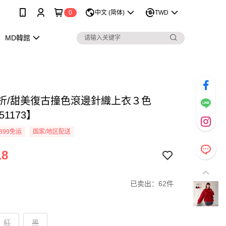
0
中文 (简体)
TWD
MD韓館
9折/甜美復古撞色滾邊針織上衣３色
51173】
899免运
国家/地区配送
18
已卖出：62件
紅
黑