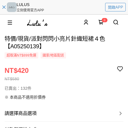
LULUS
開啟APP
立刻使用官方APP
0
特價/現貨/派對閃閃小亮片針織短裙４色
【A05250139】
超取滿NT$899免運
國家/地區配送
NT$420
NT$580
已賣出：132件
※ 本商品不適用折價券
請選擇商品選項