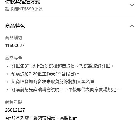
付款與運送方式
超取滿NT$899免運
付款方式
商品特色
信用卡一次付款
商品編號
信用卡分期付款
11500627
3 期 0 利率 每期
NT$140
21家銀行
商品特色
6 期 0 利率 每期
NT$70
21家銀行
合作金庫商業銀行
第一商業銀行
訂單滿3千以上請勿選擇超商取貨、誤選將取消訂單。
華南商業銀行
彰化商業銀行
合作金庫商業銀行
第一商業銀行
超商取貨付款
預購追加7-20個工作天(不含假日)。
上海商業儲蓄銀行
台北富邦商業銀行
華南商業銀行
彰化商業銀行
國泰世華商業銀行
兆豐國際商業銀行
超商取貨如有多次未取貨紀錄將加入黑名單。
LINE Pay
上海商業儲蓄銀行
台北富邦商業銀行
臺灣中小企業銀行
台中商業銀行
訂購前請先詳讀購物說明，下單後即代表同意賣場規定。"
國泰世華商業銀行
兆豐國際商業銀行
匯豐（台灣）商業銀行
華泰商業銀行
Apple Pay
臺灣中小企業銀行
台中商業銀行
聯邦商業銀行
遠東國際商業銀行
銷售重點
匯豐（台灣）商業銀行
華泰商業銀行
悠遊付
元大商業銀行
永豐商業銀行
26012127
聯邦商業銀行
遠東國際商業銀行
玉山商業銀行
星展（台灣）商業銀行
元大商業銀行
永豐商業銀行
♦亮片不刺膚、鬆緊帶裙頭、高腰設計
Google Pay
台新國際商業銀行
中國信託商業銀行
玉山商業銀行
星展（台灣）商業銀行
台灣樂天信用卡公司
台新國際商業銀行
中國信託商業銀行
ATM付款
台灣樂天信用卡公司