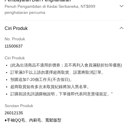
Penuh Pengambilan di Kedai Serbaneka, NT$899
penghataran percuma
Kaedah Pembayaran
Ciri Produk
Kad Kredit (Bayaran Penuh)
No. Produk
Ansuran Kad Kredit
11500637
3 ansuran pada kadar faedah 0,
NT$118
setiap ansuran
Ciri Produk
21 Bank
6 ansuran pada kadar faedah 0,
NT$59
setiap
Taiwan Cooperative Bank
Bank Komersial Pertama
(此為出清商品不適用折價劵；且不再列入會員滿額折扣等優惠)
Hua Nan Commercial
Chang Hwa Commercial
ansuran
21 Bank
Bank
Bank
訂單滿3千以上請勿選擇超商取貨、誤選將取消訂單。
Taiwan Cooperative Bank
Bank Komersial Pertama
Pengambilan di Kedai Serbaneka
The Shanghai
Bank Komersial Taipei
預購追加7-20個工作天(不含假日)。
Hua Nan Commercial Bank
Chang Hwa Commercial Bank
Commercial & Savings
Fubon
超商取貨如有多次未取貨紀錄將加入黑名單。
LINE Pay
The Shanghai Commercial &
Bank Komersial Taipei Fubon
Bank
Savings Bank
訂購前請先詳讀購物說明，下單後即代表同意賣場規定。"
Bank Cathay United
Mega International
Apple Pay
Bank Cathay United
Mega International Commercial
Commercial Bank
Sorotan Produk
Bank
Taiwan Business Bank
Taichung Commercial
Easy Wallet
Taiwan Business Bank
Taichung Commercial Bank
26012135
Bank
HSBC Bank (Taiwan) Limited
Hwatai Bank
Google Pay
♦手袖QQ毛、內刷毛、寬鬆版型
HSBC Bank (Taiwan)
Hwatai Bank
Union Bank of Taiwan
Far Eastern International Bank
Limited