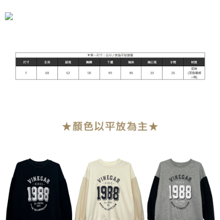
7-11付款取貨
NT$90/pesanan | Penghantaran percuma untuk pesanan
NT$899 atau lebih
付款後7-11取貨
NT$90/pesanan | Penghantaran percuma untuk pesanan
NT$899 atau lebih
宅配
NT$90/pesanan | Penghantaran percuma untuk pesanan
NT$899 atau lebih
貨到付款
NT$110/pesanan
海外宅配
Kadar Penghantaran