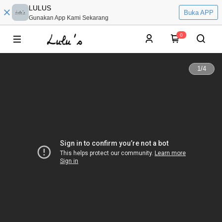
LULUS
Buka APP
Gunakan App Kami Sekarang
0
1
/
4