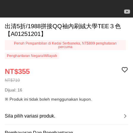
出清5折/1988拼接QQ袖內刷絨大學TEE３色
【A01251201】
Penuh Pengambilan di Kedai Serbaneka, NT$899 penghataran
percuma
Penghantaran Negara/Wilayah
NT$355
NT$710
Dijual: 16
※ Produk ini tidak boleh menggunakan kupon.
Sila pilih variasi produk.
Pembayaran Dan Penghantaran