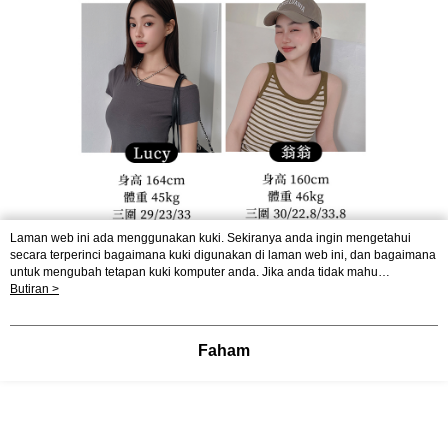
Laman web ini ada menggunakan kuki. Sekiranya anda ingin mengetahui
secara terperinci bagaimana kuki digunakan di laman web ini, dan bagaimana
untuk mengubah tetapan kuki komputer anda. Jika anda tidak mahu
menggunakan kuki di komputer anda, sila rujuk penerangan mengenai kuki.
Butiran >
Dasar Privasi
Laman web ini ada menggunakan kuki. Sekiranya anda ingin
mengetahui secara terperinci bagaimana kuki digunakan di laman web ini,
Paparkan Butiran Mod Komputer
dan bagaimana untuk mengubah tetapan kuki komputer anda. Jika anda tidak
Faham
mahu menggunakan kuki di komputer anda, sila rujuk penerangan mengenai
kuki.
Sokongan