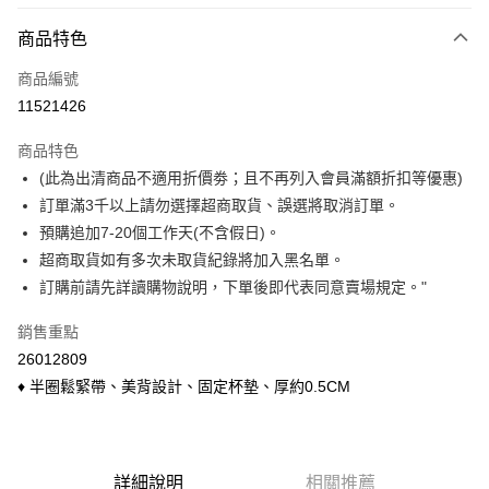
付款方式
商品特色
信用卡一次付款
商品編號
信用卡分期付款
11521426
3 期 0 利率 每期
NT$65
21家銀行
商品特色
6 期 0 利率 每期
NT$32
21家銀行
合作金庫商業銀行
第一商業銀行
(此為出清商品不適用折價劵；且不再列入會員滿額折扣等優惠)
華南商業銀行
彰化商業銀行
合作金庫商業銀行
第一商業銀行
超商取貨付款
訂單滿3千以上請勿選擇超商取貨、誤選將取消訂單。
上海商業儲蓄銀行
台北富邦商業銀行
華南商業銀行
彰化商業銀行
國泰世華商業銀行
兆豐國際商業銀行
預購追加7-20個工作天(不含假日)。
LINE Pay
上海商業儲蓄銀行
台北富邦商業銀行
臺灣中小企業銀行
台中商業銀行
超商取貨如有多次未取貨紀錄將加入黑名單。
國泰世華商業銀行
兆豐國際商業銀行
匯豐（台灣）商業銀行
華泰商業銀行
Apple Pay
臺灣中小企業銀行
台中商業銀行
訂購前請先詳讀購物說明，下單後即代表同意賣場規定。"
聯邦商業銀行
遠東國際商業銀行
匯豐（台灣）商業銀行
華泰商業銀行
悠遊付
元大商業銀行
永豐商業銀行
銷售重點
聯邦商業銀行
遠東國際商業銀行
玉山商業銀行
星展（台灣）商業銀行
元大商業銀行
永豐商業銀行
26012809
Google Pay
台新國際商業銀行
中國信託商業銀行
玉山商業銀行
星展（台灣）商業銀行
♦ 半圈鬆緊帶、美背設計、固定杯墊、厚約0.5CM
台灣樂天信用卡公司
台新國際商業銀行
中國信託商業銀行
ATM付款
台灣樂天信用卡公司
貨到付款
詳細說明
相關推薦