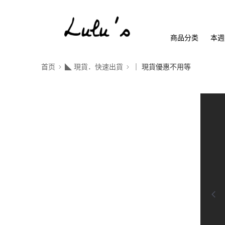
商品分类
本週
首页
◣ 現貨．快速出貨
｜ 現貨優惠不用等