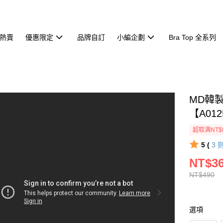
熱賣
優惠限定
品牌自訂
小編企劃
Bra Top 全系列
MD韓製
【A012
超取满NT$
5 (
3
NT$3
NT$490
選項