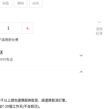
深藍
嫩粉
白灰
清除
纪录
不适用折价券
送
899免运
次付款
期付款
利率，每期
NT$122
21家银行
3千以上請勿選擇超商取貨、誤選將取消訂單。
利率，每期
NT$61
21家银行
库商业银行
第一商业银行
7-20個工作天(不含假日)。