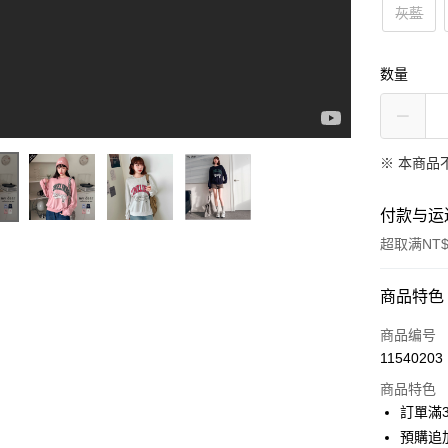
灰藍
数量
※ 本商品
付款与运
超取满NT$
付款方式
商品特色
信用卡一
商品编号
11540203
信用卡分
商品特色
3期 0
訂單滿
6期 0
合作金
預購追加