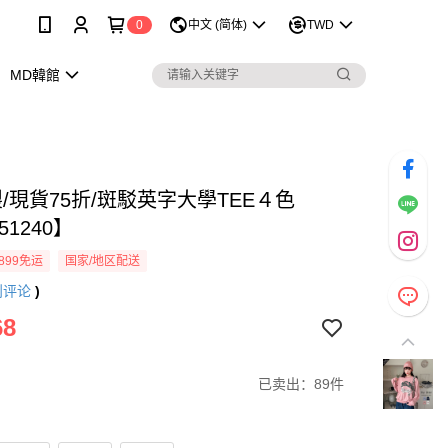
0
中文 (简体)
TWD
MD韓館
/現貨75折/斑駁英字大學TEE４色
51240】
899免运
国家/地区配送
则评论
)
68
已卖出：89件