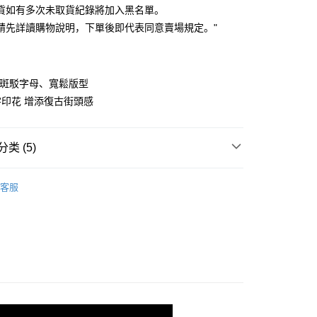
业银行
彰化商业银行
貨如有多次未取貨紀錄將加入黑名單。
库商业银行
第一商业银行
付款
业储蓄银行
台北富邦商业银行
业银行
彰化商业银行
請先詳讀購物說明，下單後即代表同意賣場規定。"
华商业银行
兆丰国际商业银行
业储蓄银行
台北富邦商业银行
小企业银行
台中商业银行
华商业银行
兆丰国际商业银行
台湾）商业银行
华泰商业银行
小企业银行
台中商业银行
业银行
远东国际商业银行
、斑駁字母、寬鬆版型
台湾）商业银行
华泰商业银行
业银行
永丰商业银行
业银行
远东国际商业银行
印花 增添復古街頭感
业银行
星展（台湾）商业银行
业银行
永丰商业银行
y
际商业银行
中国信托商业银行
业银行
星展（台湾）商业银行
天信用卡公司
际商业银行
中国信托商业银行
类 (5)
天信用卡公司
快速出貨
｜ 現貨優惠不用等
客服
AR
｜ 韓貨ALL
劃
｜ 棉花糖女孩推薦
取貨
AR
｜ 上身
0，满NT$899(含以上)免运费
劃
｜ 百搭字母／圖案Ｔ
家取貨
0，满NT$899(含以上)免运费