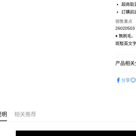
华南商
超商取
合作金
超商取货
上海商
华南商
訂購前
国泰世
LINE Pay
上海商
销售重点
台湾中
国泰世
汇丰（
26020503
Apple Pay
台湾中
联邦商
♦ 無刷毛
汇丰（
悠遊付
元大商
联邦商
斑駁英文字
玉山商
元大商
Google Pa
台新国
玉山商
台湾乐
台新国
ATM付款
产品相关分
台湾乐
货到付款
◣ 現貨．
分享
◣ MY DE
运送方式
◣ 小編企
全家付款
◣ MY DE
每笔NT$9
说明
相关推荐
◣ 小編企
付款後全
每笔NT$9