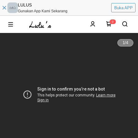
LULUS
Buka APP
Gunakan App Kami Sekarang
0
1
/
4