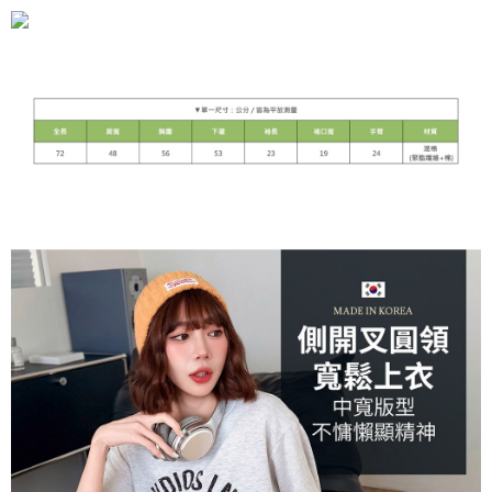
7-11付款取貨
NT$90/pesanan | Penghantaran percuma untuk pesanan
NT$899 atau lebih
付款後7-11取貨
NT$90/pesanan | Penghantaran percuma untuk pesanan
NT$899 atau lebih
宅配
NT$90/pesanan | Penghantaran percuma untuk pesanan
NT$899 atau lebih
貨到付款
NT$110/pesanan
海外宅配
Kadar Penghantaran