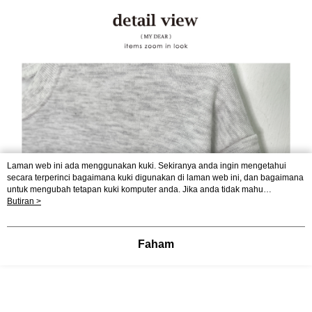
Laman web ini ada menggunakan kuki. Sekiranya anda ingin mengetahui
secara terperinci bagaimana kuki digunakan di laman web ini, dan bagaimana
untuk mengubah tetapan kuki komputer anda. Jika anda tidak mahu
menggunakan kuki di komputer anda, sila rujuk penerangan mengenai kuki.
Butiran >
Dasar Privasi
Laman web ini ada menggunakan kuki. Sekiranya anda ingin
mengetahui secara terperinci bagaimana kuki digunakan di laman web ini,
dan bagaimana untuk mengubah tetapan kuki komputer anda. Jika anda tidak
Faham
mahu menggunakan kuki di komputer anda, sila rujuk penerangan mengenai
kuki.