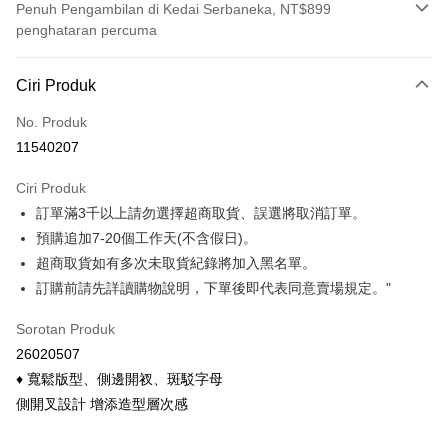
Penuh Pengambilan di Kedai Serbaneka, NT$899
penghataran percuma
Kaedah Pembayaran
Ciri Produk
Kad Kredit (Bayaran Penuh)
No. Produk
Ansuran Kad Kredit
11540207
3 ansuran pada kadar faedah 0,
NT$123
setiap ansuran
Ciri Produk
21 Bank
6 ansuran pada kadar faedah 0,
NT$61
setiap
Taiwan Cooperative Bank
Bank Komersial Pertama
訂單滿3千以上請勿選擇超商取貨、誤選將取消訂單。
Hua Nan Commercial
Chang Hwa Commercial
ansuran
21 Bank
Bank
Bank
預購追加7-20個工作天(不含假日)。
Taiwan Cooperative Bank
Bank Komersial Pertama
Pengambilan di Kedai Serbaneka
The Shanghai
Bank Komersial Taipei
超商取貨如有多次未取貨紀錄將加入黑名單。
Hua Nan Commercial Bank
Chang Hwa Commercial Bank
Commercial & Savings
Fubon
訂購前請先詳讀購物說明，下單後即代表同意賣場規定。"
LINE Pay
The Shanghai Commercial &
Bank Komersial Taipei Fubon
Bank
Savings Bank
Bank Cathay United
Mega International
Apple Pay
Sorotan Produk
Bank Cathay United
Mega International Commercial
Commercial Bank
26020507
Bank
Taiwan Business Bank
Taichung Commercial
Easy Wallet
Taiwan Business Bank
Taichung Commercial Bank
♦ 寬鬆版型、側邊開衩、斑駁字母
Bank
HSBC Bank (Taiwan) Limited
Hwatai Bank
Google Pay
側開叉設計 增添造型層次感
HSBC Bank (Taiwan)
Hwatai Bank
Union Bank of Taiwan
Far Eastern International Bank
Limited
Yuanta Commercial Bank
Bank SinoPac
Pemindahan ATM
Union Bank of Taiwan
Far Eastern International