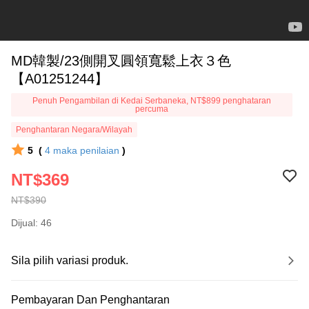
MD韓製/23側開叉圓領寬鬆上衣３色
【A01251244】
Penuh Pengambilan di Kedai Serbaneka, NT$899 penghataran
percuma
Penghantaran Negara/Wilayah
5
(
4
maka penilaian
)
NT$369
NT$390
Dijual: 46
Sila pilih variasi produk.
Pembayaran Dan Penghantaran