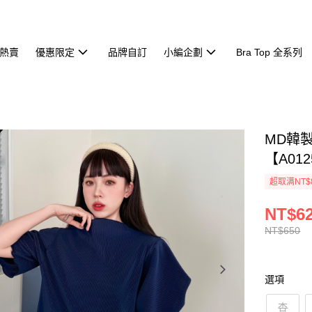
熱賣
優惠限定
品牌自訂
小編企劃
Bra Top 全系列
MD韓
【A012
超取满NT$
NT$6
NT$650
選項
杏