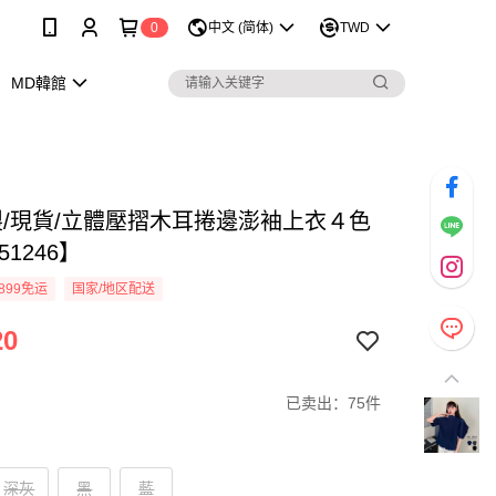
0
中文 (简体)
TWD
MD韓館
製/現貨/立體壓摺木耳捲邊澎袖上衣４色
51246】
899免运
国家/地区配送
20
已卖出：75件
深灰
黑
藍