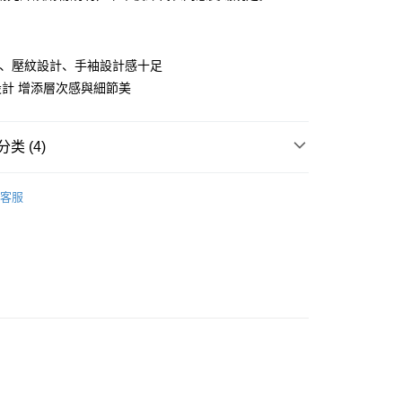
华商业银行
兆丰国际商业银行
业储蓄银行
台北富邦商业银行
小企业银行
台中商业银行
华商业银行
兆丰国际商业银行
台湾）商业银行
华泰商业银行
小企业银行
台中商业银行
业银行
远东国际商业银行
邊、壓紋設計、手袖設計感十足
台湾）商业银行
华泰商业银行
业银行
永丰商业银行
业银行
远东国际商业银行
計 增添層次感與細節美
业银行
星展（台湾）商业银行
业银行
永丰商业银行
y
际商业银行
中国信托商业银行
业银行
星展（台湾）商业银行
天信用卡公司
际商业银行
中国信托商业银行
类 (4)
天信用卡公司
AR
｜ 上身
客服
AR
｜ 韓貨ALL
劃
｜ 棉花糖女孩推薦
取貨
快速出貨
｜ 現貨優惠不用等
0，满NT$899(含以上)免运费
家取貨
0，满NT$899(含以上)免运费
款取貨