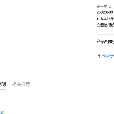
国泰世
LINE Pay
上海商
销售重点
台湾中
国泰世
汇丰（
26020509
Apple Pay
台湾中
联邦商
♦ 木耳滾
汇丰（
悠遊付
元大商
联邦商
立體壓摺設
玉山商
元大商
Google Pa
台新国
玉山商
台湾乐
台新国
ATM付款
产品相关分
台湾乐
货到付款
◣ MY DE
分享
◣ MY DE
运送方式
◣ 小編企
全家付款
◣ 現貨．
每笔NT$9
说明
相关推荐
付款後全
每笔NT$9
萊爾富付