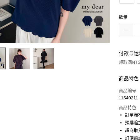
数量
付款与运
超取满NT$
付款方式
商品特色
信用卡一
商品编号
11540211
信用卡分
商品特色
3期 0
訂單滿
6期 0
合作金
預購追加
华南商
超商取
合作金
超商取货
上海商
华南商
訂購前