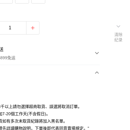
清除
纪录
送
899免运
次付款
期付款
利率，每期
NT$206
21家银行
3千以上請勿選擇超商取貨、誤選將取消訂單。
利率，每期
NT$103
21家银行
库商业银行
第一商业银行
7-20個工作天(不含假日)。
业银行
彰化商业银行
貨如有多次未取貨紀錄將加入黑名單。
库商业银行
第一商业银行
付款
业储蓄银行
台北富邦商业银行
业银行
彰化商业银行
請先詳讀購物說明，下單後即代表同意賣場規定。"