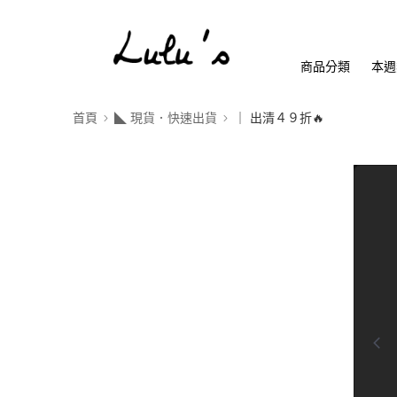
商品分類
本週
首頁
◣ 現貨．快速出貨
｜ 出清４９折🔥
0:00