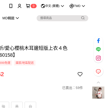
0
中文 (繁體)
TWD
MD韓館
9折/愛心櫻桃木耳邊短版上衣４色
60158】
899免運
國家/地區配送
62
已賣出：59件
咖
黑
白