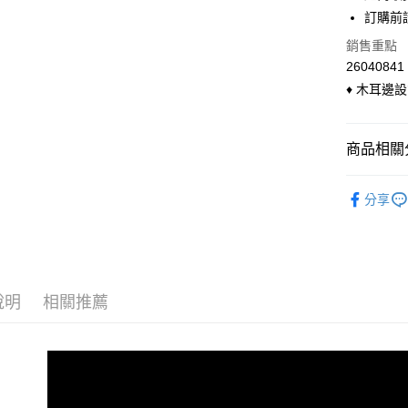
超商取貨
上海商
華南商
訂購前
國泰世
LINE Pay
上海商
銷售重點
臺灣中
國泰世
匯豐（
26040841
Apple Pay
臺灣中
聯邦商
♦ 木耳邊
匯豐（
悠遊付
元大商
聯邦商
玉山商
元大商
Google Pa
台新國
商品相關分
玉山商
台灣樂
台新國
ATM付款
◣ 現貨．
台灣樂
分享
貨到付款
◣ 小編企
◣ 小編企
運送方式
◣ 小編企
全家付款
說明
相關推薦
每筆NT$9
付款後全
每筆NT$9