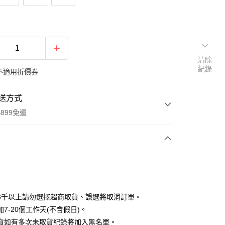
清除
紀錄
不適用折價券
送方式
899免運
次付款
期付款
0 利率 每期
NT$54
21家銀行
3千以上請勿選擇超商取貨、誤選將取消訂單。
0 利率 每期
NT$27
21家銀行
庫商業銀行
第一商業銀行
7-20個工作天(不含假日)。
業銀行
彰化商業銀行
貨如有多次未取貨紀錄將加入黑名單。
庫商業銀行
第一商業銀行