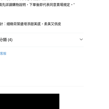
付款
業儲蓄銀行
台北富邦商業銀行
業銀行
彰化商業銀行
請先詳讀購物說明，下單後即代表同意賣場規定。"
華商業銀行
兆豐國際商業銀行
業儲蓄銀行
台北富邦商業銀行
小企業銀行
台中商業銀行
華商業銀行
兆豐國際商業銀行
台灣）商業銀行
華泰商業銀行
小企業銀行
台中商業銀行
業銀行
遠東國際商業銀行
設計：細緻荷葉邊增添甜美感，柔美又俏皮
台灣）商業銀行
華泰商業銀行
業銀行
永豐商業銀行
業銀行
遠東國際商業銀行
業銀行
星展（台灣）商業銀行
業銀行
永豐商業銀行
y
際商業銀行
中國信託商業銀行
類 (4)
業銀行
星展（台灣）商業銀行
天信用卡公司
際商業銀行
中國信託商業銀行
快速出貨
｜ 出清４９折🔥
天信用卡公司
客服
劃
｜ 網美合作款
劃
｜ 百搭字母／圖案Ｔ
劃
｜ 雲上舞白☁️
取貨
0，滿NT$899(含以上)免運費
家取貨
0，滿NT$899(含以上)免運費