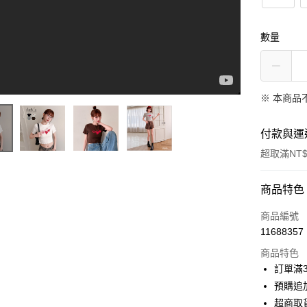
數量
※ 本商品
付款與運
超取滿NT$
01260158 愛心櫻桃木耳邊短版上衣４色
付款方式
商品特色
信用卡一
商品編號
11688357
信用卡分
商品特色
3 期 
訂單滿
6 期 
合作金
預購追加
華南商
超商取
合作金