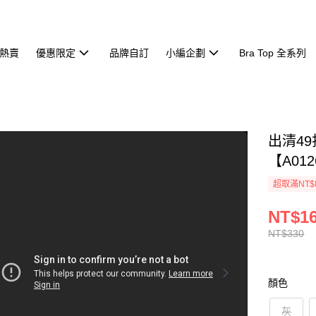
熱賣
優惠限定
品牌自訂
小編企劃
Bra Top 全系列
出清4
【A012
超取滿NT$
NT$1
NT$330
顏色
灰