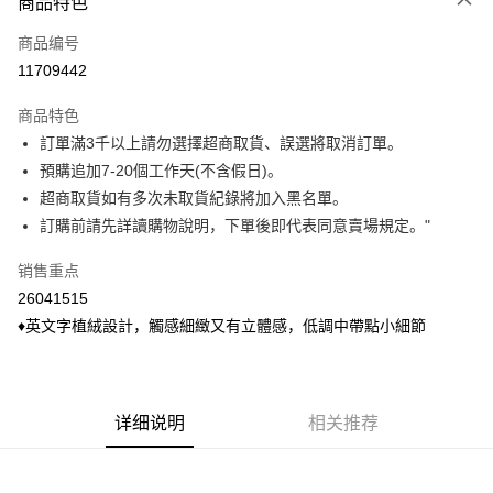
商品特色
信用卡一次付款
商品编号
信用卡分期付款
11709442
3期 0利率，每期
NT$99
21家银行
商品特色
6期 0利率，每期
NT$49
21家银行
合作金库商业银行
第一商业银行
訂單滿3千以上請勿選擇超商取貨、誤選將取消訂單。
华南商业银行
彰化商业银行
合作金库商业银行
第一商业银行
超商取货付款
預購追加7-20個工作天(不含假日)。
上海商业储蓄银行
台北富邦商业银行
华南商业银行
彰化商业银行
国泰世华商业银行
兆丰国际商业银行
超商取貨如有多次未取貨紀錄將加入黑名單。
LINE Pay
上海商业储蓄银行
台北富邦商业银行
台湾中小企业银行
台中商业银行
訂購前請先詳讀購物說明，下單後即代表同意賣場規定。"
国泰世华商业银行
兆丰国际商业银行
汇丰（台湾）商业银行
华泰商业银行
Apple Pay
台湾中小企业银行
台中商业银行
联邦商业银行
远东国际商业银行
销售重点
汇丰（台湾）商业银行
华泰商业银行
悠遊付
元大商业银行
永丰商业银行
26041515
联邦商业银行
远东国际商业银行
玉山商业银行
星展（台湾）商业银行
元大商业银行
永丰商业银行
♦英文字植絨設計，觸感細緻又有立體感，低調中帶點小細節
Google Pay
台新国际商业银行
中国信托商业银行
玉山商业银行
星展（台湾）商业银行
台湾乐天信用卡公司
台新国际商业银行
中国信托商业银行
ATM付款
台湾乐天信用卡公司
货到付款
详细说明
相关推荐
运送方式