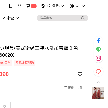
0
中文 (繁體)
TWD
MD韓館
殺/現貨/美式街頭工裝水洗吊帶褲２色
60020】
899免運
國家/地區配送
090
已賣出：5件
藍