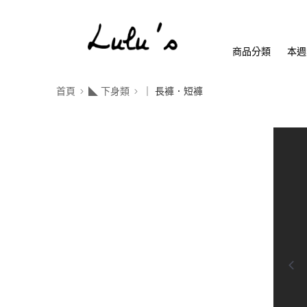
商品分類
本週
首頁
◣ 下身類
｜ 長褲．短褲