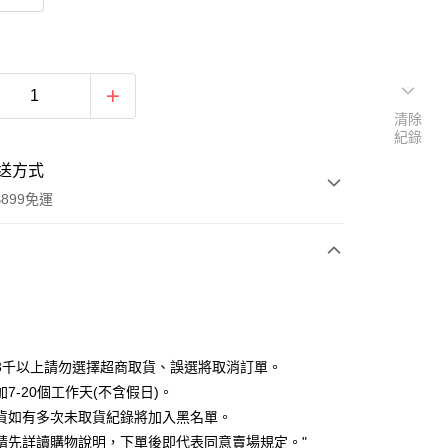
清除
紀錄
送方式
899免運
次付款
期付款
0 利率 每期
NT$363
21家銀行
3千以上請勿選擇超商取貨、誤選將取消訂單。
0 利率 每期
NT$181
21家銀行
庫商業銀行
第一商業銀行
7-20個工作天(不含假日)。
業銀行
彰化商業銀行
貨如有多次未取貨紀錄將加入黑名單。
庫商業銀行
第一商業銀行
付款
業儲蓄銀行
台北富邦商業銀行
業銀行
彰化商業銀行
請先詳讀購物說明，下單後即代表同意賣場規定。"