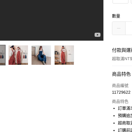
數量
付款與運
超取滿NT$
付款方式
商品特色
信用卡一
商品編號
11729622
信用卡分
商品特色
3 期 
訂單滿
6 期 
合作金
預購追加
華南商
超商取
合作金
超商取貨
上海商
華南商
訂購前