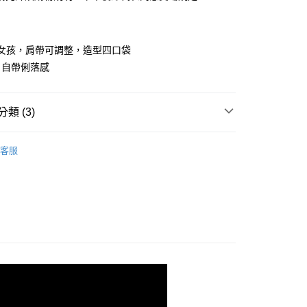
華商業銀行
兆豐國際商業銀行
業儲蓄銀行
台北富邦商業銀行
小企業銀行
台中商業銀行
華商業銀行
兆豐國際商業銀行
台灣）商業銀行
華泰商業銀行
小企業銀行
台中商業銀行
業銀行
遠東國際商業銀行
隻女孩，肩帶可調整，造型四口袋
台灣）商業銀行
華泰商業銀行
業銀行
永豐商業銀行
業銀行
遠東國際商業銀行
，自帶俐落感
業銀行
星展（台灣）商業銀行
業銀行
永豐商業銀行
y
際商業銀行
中國信託商業銀行
業銀行
星展（台灣）商業銀行
天信用卡公司
際商業銀行
中國信託商業銀行
類 (3)
天信用卡公司
｜ 長褲．短褲
客服
快速出貨
｜ 現貨優惠不用等
劃
｜ 安可拉紅🍒
取貨
0，滿NT$899(含以上)免運費
家取貨
0，滿NT$899(含以上)免運費
款取貨