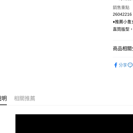
國泰世
LINE Pay
上海商
銷售重點
臺灣中
國泰世
匯豐（
26042216
Apple Pay
臺灣中
聯邦商
♦推薦小
匯豐（
悠遊付
元大商
聯邦商
直筒版型
玉山商
元大商
Google Pa
台新國
玉山商
台灣樂
台新國
ATM付款
商品相關分
台灣樂
貨到付款
◣ 下身類
分享
◣ 現貨．
運送方式
◣ 小編企
全家付款
每筆NT$9
說明
相關推薦
付款後全
每筆NT$9
萊爾富付