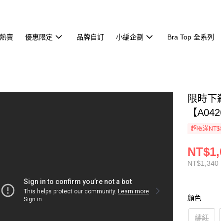
熱賣
優惠限定
品牌自訂
小編企劃
Bra Top 全系列
限時下
【A042
超取滿NT$
NT$1,
NT$1,340
顏色
繡紅